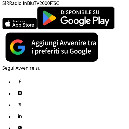
SIR
Radio InBlu
TV2000
FISC
Segui Avvenire su