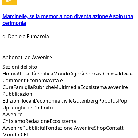
Marcinelle, se la memoria non diventa azione è solo una
cerimonia
di
Daniela Fumarola
Abbonati ad Avvenire
Sezioni del sito
Home
Attualità
Politica
Mondo
Agorà
Podcast
Chiesa
Idee e
Commenti
Economia
Vita e
Cura
Famiglia
Rubriche
Multimedia
Ecosistema avvenire
Pubblicazioni
Edizioni locali
L'economia civile
Gutenberg
Popotus
Pop
Up
Luoghi dell'Infinito
Avvenire
Chi siamo
Redazione
Ecosistema
Avvenire
Pubblicità
Fondazione Avvenire
Shop
Contatti
Mondo CEI