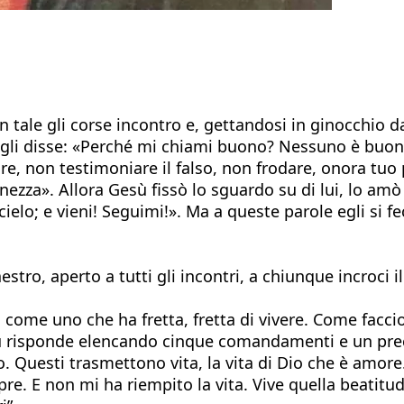
 tale gli corse incontro e, gettandosi in ginocchio 
sù gli disse: «Perché mi chiami buono? Nessuno è buo
 non testimoniare il falso, non frodare, onora tuo p
nezza». Allora Gesù fissò lo sguardo su di lui, lo amò 
 cielo; e vieni! Seguimi!». Ma a queste parole egli si f
estro, aperto a tutti gli incontri, a chiunque incroci 
 come uno che ha fretta, fretta di vivere. Come faccio
Gesù risponde elencando cinque comandamenti e un pre
Questi trasmettono vita, la vita di Dio che è amore
re. E non mi ha riempito la vita. Vive quella beatitud