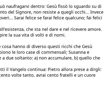
può naufragarvi dentro: Gesù fissò lo sguardo su di
nto del Signore, non resiste a quegli occhi... Invece
i... Sarai felice se farai felice qualcuno; fai felici
ell'esistenza, che sta nel dare e nel ricevere amore.
e la sua vita di volti e di nomi.
e cosa hanno di diverso questi ricchi che Gesù
piono le loro case di commensali; Susanna e
re a due soltanto: a) non accumulare, b) quello che
ti il Vangelo continua: Pietro allora prese a dirgli:
nto volte tanto, avrai cento fratelli e un cuore