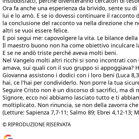
insoddisfatti, perché diventeranno cercatori di tesor
Ora fa anche una esperienza da brivido, sente su di 
lui e lo amò. E se io dovessi continuare il racconto 
la conclusione del racconto va nella direzione che non 
altri se vuoi essere felice.
E poi segui me: capovolgere la vita. Le bilance della 
Il maestro buono non ha come obiettivo inculcare la
E se ne andò triste perché aveva molti beni.
Nel Vangelo molti altri ricchi si sono incontrati co
amava, sui quali con il suo gruppo si appoggiava?
Giovanna assistono i dodici con i loro beni (Luca 8,
hai, ce l'hai per condividerlo. Non porre la tua sicu
Seguire Cristo non è un discorso di sacrifici, ma di m
Signore, ecco noi abbiamo lasciato tutto e ti abbia
moltiplicato. Non rinuncia, se non della zavorra che 
(Letture: Sapienza 7,7-11; Salmo 89; Ebrei 4,12-13; 
© RIPRODUZIONE RISERVATA