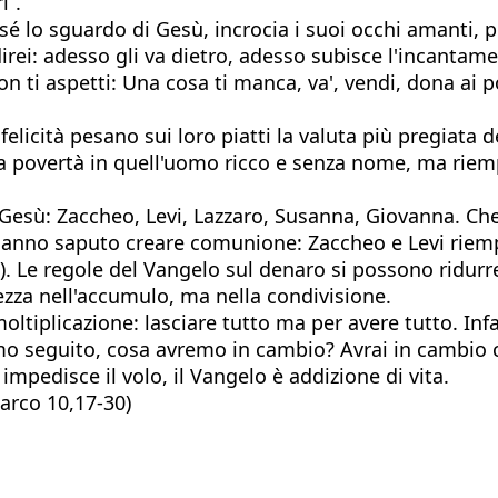
i”.
sé lo sguardo di Gesù, incrocia i suoi occhi amanti, 
direi: adesso gli va dietro, adesso subisce l'incantame
ti aspetti: Una cosa ti manca, va', vendi, dona ai pover
felicità pesano sui loro piatti la valuta più pregiata d
 povertà in quell'uomo ricco e senza nome, ma riempir
n Gesù: Zaccheo, Levi, Lazzaro, Susanna, Giovanna. Ch
 Hanno saputo creare comunione: Zaccheo e Levi riem
3). Le regole del Vangelo sul denaro si possono ridur
rezza nell'accumulo, ma nella condivisione.
oltiplicazione: lasciare tutto ma per avere tutto. Infat
mo seguito, cosa avremo in cambio? Avrai in cambio ce
impedisce il volo, il Vangelo è addizione di vita.
Marco 10,17-30)