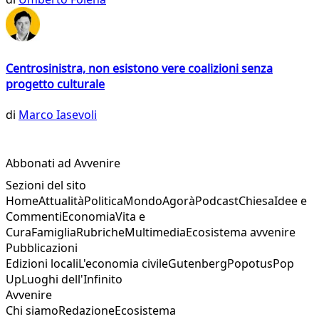
Centrosinistra, non esistono vere coalizioni senza
progetto culturale
di
Marco Iasevoli
Abbonati ad Avvenire
Sezioni del sito
Home
Attualità
Politica
Mondo
Agorà
Podcast
Chiesa
Idee e
Commenti
Economia
Vita e
Cura
Famiglia
Rubriche
Multimedia
Ecosistema avvenire
Pubblicazioni
Edizioni locali
L'economia civile
Gutenberg
Popotus
Pop
Up
Luoghi dell'Infinito
Avvenire
Chi siamo
Redazione
Ecosistema