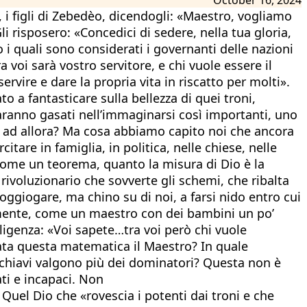
 figli di Zebedèo, dicendogli: «Maestro, vogliamo
li risposero: «Concedici di sedere, nella tua gloria,
o i quali sono considerati i governanti delle nazioni
voi sarà vostro servitore, e chi vuole essere il
ervire e dare la propria vita in riscatto per molti».
a fantasticare sulla bellezza di quei troni,
aranno gasati nell’immaginarsi così importanti, uno
ino ad allora? Ma cosa abbiamo capito noi che ancora
re in famiglia, in politica, nelle chiese, nelle
ome un teorema, quanto la misura di Dio è la
ì rivoluzionario che sovverte gli schemi, che ribalta
ggiogare, ma chino su di noi, a farsi nido entro cui
temente, come un maestro con dei bambini un po’
ligenza: «Voi sapete…tra voi però chi vuole
arata questa matematica il Maestro? In quale
 schiavi valgono più dei dominatori? Questa non è
ati e incapaci. Non
Quel Dio che «rovescia i potenti dai troni e che