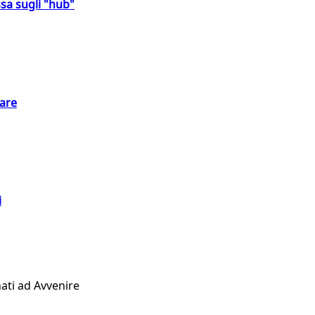
sa sugli "hub"
eare
i
ati ad Avvenire