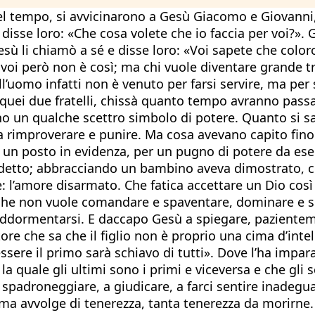
 tempo, si avvicinarono a Gesù Giacomo e Giovanni, i
disse loro: «Che cosa volete che io faccia per voi?». G
Gesù li chiamò a sé e disse loro: «Voi sapete che color
oi però non è così; ma chi vuole diventare grande tra 
ll’uomo infatti non è venuto per farsi servire, ma per s
ei due fratelli, chissà quanto tempo avranno passato 
no un qualche scettro simbolo di potere. Quanto si s
ura, a rimproverare e punire. Ma cosa avevano capito f
posto in evidenza, per un pugno di potere da esercita
 detto; abbracciando un bambino aveva dimostrato, c
ere: l’amore disarmato. Che fatica accettare un Dio cos
 che non vuole comandare e spaventare, dominare e so
ali addormentarsi. E daccapo Gesù a spiegare, pazien
e che sa che il figlio non è proprio una cima d’intel
essere il primo sarà schiavo di tutti». Dove l’ha imp
la quale gli ultimi sono i primi e viceversa e che gli
 spadroneggiare, a giudicare, a farci sentire inadegu
ma avvolge di tenerezza, tanta tenerezza da morirne. 