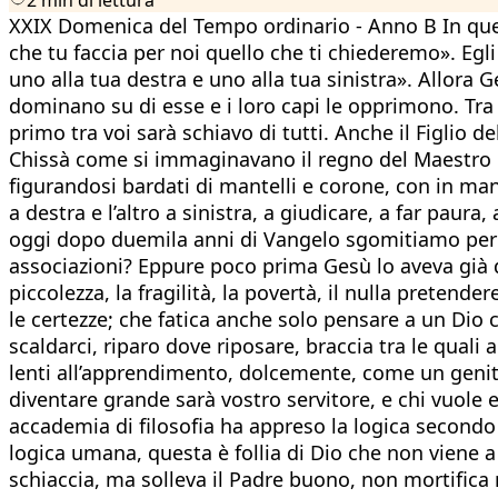
XXIX Domenica del Tempo ordinario - Anno B In quel
che tu faccia per noi quello che ti chiederemo». Egli 
uno alla tua destra e uno alla tua sinistra». Allora 
dominano su di esse e i loro capi le opprimono. Tra v
primo tra voi sarà schiavo di tutti. Anche il Figlio de
Chissà come si immaginavano il regno del Maestro qu
figurandosi bardati di mantelli e corone, con in ma
a destra e l’altro a sinistra, a giudicare, a far pa
oggi dopo duemila anni di Vangelo sgomitiamo per un 
associazioni? Eppure poco prima Gesù lo aveva già
piccolezza, la fragilità, la povertà, il nulla pretend
le certezze; che fatica anche solo pensare a un Dio
scaldarci, riparo dove riposare, braccia tra le qu
lenti all’apprendimento, dolcemente, come un genitor
diventare grande sarà vostro servitore, e chi vuole 
accademia di filosofia ha appreso la logica secondo 
logica umana, questa è follia di Dio che non viene a
schiaccia, ma solleva il Padre buono, non mortifica 