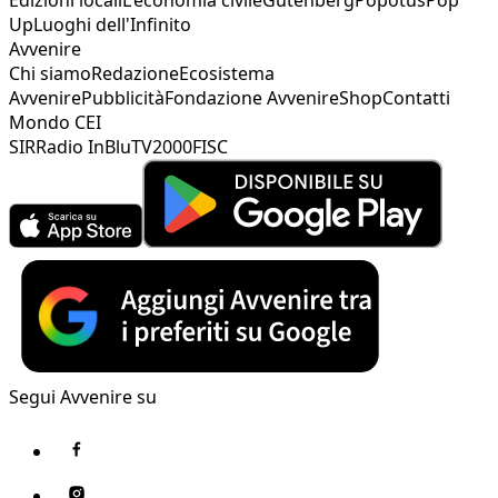
Edizioni locali
L'economia civile
Gutenberg
Popotus
Pop
Up
Luoghi dell'Infinito
Avvenire
Chi siamo
Redazione
Ecosistema
Avvenire
Pubblicità
Fondazione Avvenire
Shop
Contatti
Mondo CEI
SIR
Radio InBlu
TV2000
FISC
Segui Avvenire su