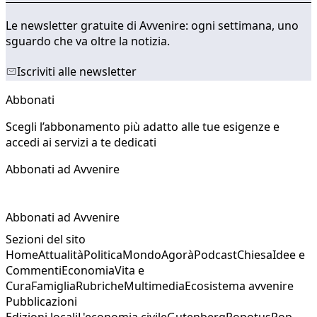
Le newsletter gratuite di Avvenire: ogni settimana, uno
sguardo che va oltre la notizia.
Iscriviti alle newsletter
Abbonati
Scegli l’abbonamento più adatto alle tue esigenze e
accedi ai servizi a te dedicati
Abbonati ad Avvenire
Abbonati ad Avvenire
Sezioni del sito
Home
Attualità
Politica
Mondo
Agorà
Podcast
Chiesa
Idee e
Commenti
Economia
Vita e
Cura
Famiglia
Rubriche
Multimedia
Ecosistema avvenire
Pubblicazioni