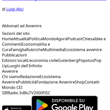
di
Luigi Alici
Abbonati ad Avvenire
Sezioni del sito
Home
Attualità
Politica
Mondo
Agorà
Podcast
Chiesa
Idee e
Commenti
Economia
Vita e
Cura
Famiglia
Rubriche
Multimedia
Ecosistema avvenire
Pubblicazioni
Edizioni locali
L'economia civile
Gutenberg
Popotus
Pop
Up
Luoghi dell'Infinito
Avvenire
Chi siamo
Redazione
Ecosistema
Avvenire
Pubblicità
Fondazione Avvenire
Shop
Contatti
Mondo CEI
SIR
Radio InBlu
TV2000
FISC