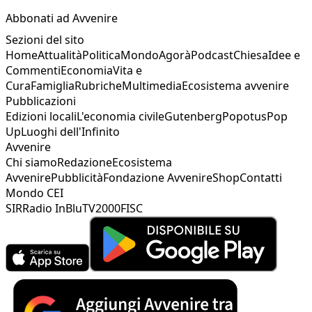
Abbonati ad Avvenire
Sezioni del sito
Home
Attualità
Politica
Mondo
Agorà
Podcast
Chiesa
Idee e
Commenti
Economia
Vita e
Cura
Famiglia
Rubriche
Multimedia
Ecosistema avvenire
Pubblicazioni
Edizioni locali
L'economia civile
Gutenberg
Popotus
Pop
Up
Luoghi dell'Infinito
Avvenire
Chi siamo
Redazione
Ecosistema
Avvenire
Pubblicità
Fondazione Avvenire
Shop
Contatti
Mondo CEI
SIR
Radio InBlu
TV2000
FISC