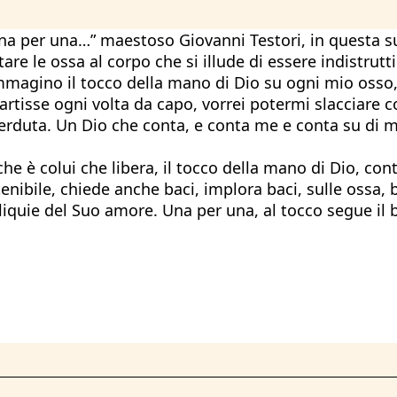
una per una…” maestoso Giovanni Testori, in questa su
are le ossa al corpo che si illude di essere indistrutt
, immagino il tocco della mano di Dio su ogni mio osso
ipartisse ogni volta da capo, vorrei potermi slacciare
duta. Un Dio che conta, e conta me e conta su di me, s
he è colui che libera, il tocco della mano di Dio, con
enibile, chiede anche baci, implora baci, sulle ossa, 
quie del Suo amore. Una per una, al tocco segue il ba