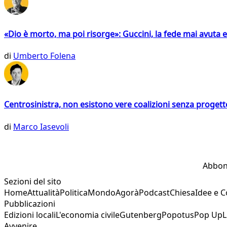
«Dio è morto, ma poi risorge»: Guccini, la fede mai avuta 
di
Umberto Folena
Centrosinistra, non esistono vere coalizioni senza progett
di
Marco Iasevoli
Abbon
Sezioni del sito
Home
Attualità
Politica
Mondo
Agorà
Podcast
Chiesa
Idee e 
Pubblicazioni
Edizioni locali
L'economia civile
Gutenberg
Popotus
Pop Up
L
Avvenire