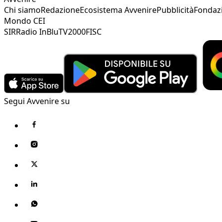
Chi siamo
Redazione
Ecosistema Avvenire
Pubblicità
Fondaz
Mondo CEI
SIR
Radio InBlu
TV2000
FISC
Segui Avvenire su