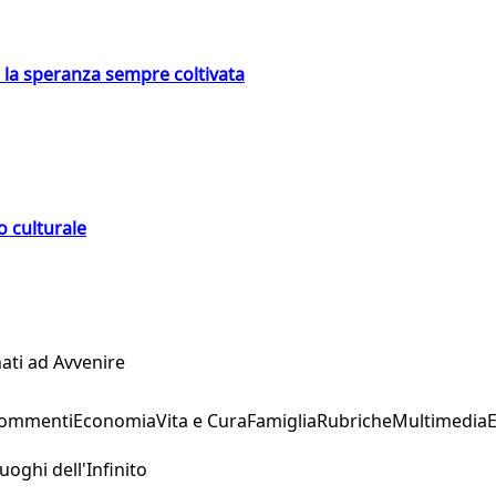
e la speranza sempre coltivata
o culturale
ati ad Avvenire
Commenti
Economia
Vita e Cura
Famiglia
Rubriche
Multimedia
uoghi dell'Infinito