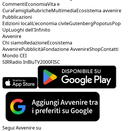
Commenti
Economia
Vita e
Cura
Famiglia
Rubriche
Multimedia
Ecosistema avvenire
Pubblicazioni
Edizioni locali
L'economia civile
Gutenberg
Popotus
Pop
Up
Luoghi dell'Infinito
Avvenire
Chi siamo
Redazione
Ecosistema
Avvenire
Pubblicità
Fondazione Avvenire
Shop
Contatti
Mondo CEI
SIR
Radio InBlu
TV2000
FISC
Segui Avvenire su