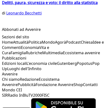
Delitti, paura, sicurezza e voto: il diritto alla statistica
di
Leonardo Becchetti
Abbonati ad Avvenire
Sezioni del sito
Home
Attualità
Politica
Mondo
Agorà
Podcast
Chiesa
Idee e
Commenti
Economia
Vita e
Cura
Famiglia
Rubriche
Multimedia
Ecosistema avvenire
Pubblicazioni
Edizioni locali
L'economia civile
Gutenberg
Popotus
Pop
Up
Luoghi dell'Infinito
Avvenire
Chi siamo
Redazione
Ecosistema
Avvenire
Pubblicità
Fondazione Avvenire
Shop
Contatti
Mondo CEI
SIR
Radio InBlu
TV2000
FISC