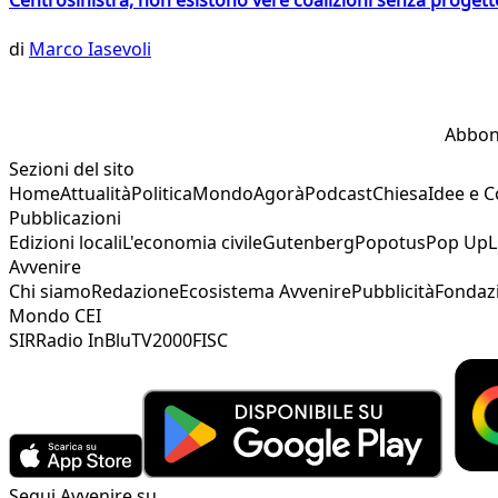
Centrosinistra, non esistono vere coalizioni senza progett
di
Marco Iasevoli
Abbon
Sezioni del sito
Home
Attualità
Politica
Mondo
Agorà
Podcast
Chiesa
Idee e 
Pubblicazioni
Edizioni locali
L'economia civile
Gutenberg
Popotus
Pop Up
L
Avvenire
Chi siamo
Redazione
Ecosistema Avvenire
Pubblicità
Fondaz
Mondo CEI
SIR
Radio InBlu
TV2000
FISC
Segui Avvenire su