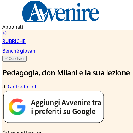
Abbonati
RUBRICHE
Benché giovani
Condividi
Pedagogia, don Milani e la sua lezione
di
Goffredo Fofi
1 min di lettura