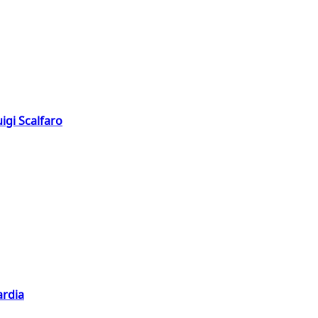
igi Scalfaro
ardia