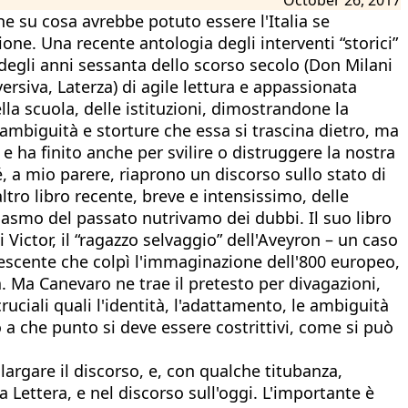
e su cosa avrebbe potuto essere l'Italia se
zione. Una recente antologia degli interventi “storici”
sa degli anni sessanta dello scorso secolo (Don Milani
versiva, Laterza) di agile lettura e appassionata
ella scuola, delle istituzioni, dimostrandone la
e ambiguità e storture che essa si trascina dietro, ma
 e ha finito anche per svilire o distruggere la nostra
é, a mio parere, riaprono un discorso sullo stato di
o libro recente, breve e intensissimo, delle
siasmo del passato nutrivamo dei dubbi. Il suo libro
i Victor, il “ragazzo selvaggio” dell'Aveyron – un caso
escente che colpì l'immaginazione dell'800 europeo,
. Ma Canevaro ne trae il pretesto per divagazioni,
uciali quali l'identità, l'adattamento, le ambiguità
o a che punto si deve essere costrittivi, come si può
llargare il discorso, e, con qualche titubanza,
a Lettera, e nel discorso sull'oggi. L'importante è