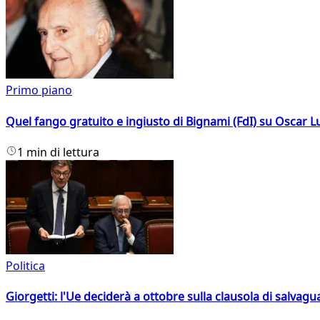
Primo piano
Quel fango gratuito e ingiusto di Bignami (FdI) su Oscar Lu
1 min di lettura
Politica
Giorgetti: l'Ue deciderà a ottobre sulla clausola di salvagu