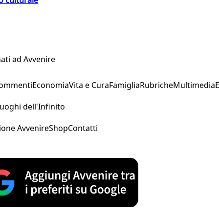
o culturale
ati ad Avvenire
Commenti
Economia
Vita e Cura
Famiglia
Rubriche
Multimedia
uoghi dell'Infinito
ione Avvenire
Shop
Contatti