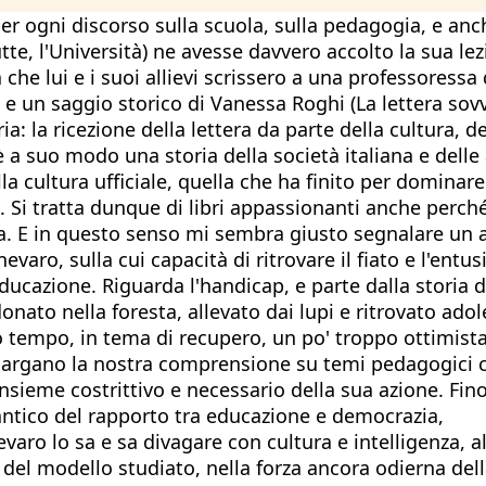
r ogni discorso sulla scuola, sulla pedagogia, e anch
utte, l'Università) ne avesse davvero accolto la sua le
ra che lui e i suoi allievi scrissero a una professores
no) e un saggio storico di Vanessa Roghi (La lettera sov
ia: la ricezione della lettera da parte della cultura, d
 è a suo modo una storia della società italiana e dell
la cultura ufficiale, quella che ha finito per dominare
e. Si tratta dunque di libri appassionanti anche perch
E in questo senso mi sembra giusto segnalare un altr
aro, sulla cui capacità di ritrovare il fiato e l'entu
educazione. Riguarda l'handicap, e parte dalla storia d
to nella foresta, allevato dai lupi e ritrovato adol
o tempo, in tema di recupero, un po' troppo ottimista
allargano la nostra comprensione su temi pedagogici cr
nsieme costrittivo e necessario della sua azione. Fin
a antico del rapporto tra educazione e democrazia,
evaro lo sa e sa divagare con cultura e intelligenza, a
a del modello studiato, nella forza ancora odierna dell