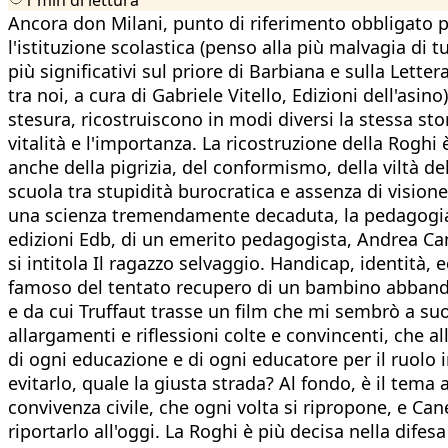
Ancora don Milani, punto di riferimento obbligato pe
l'istituzione scolastica (penso alla più malvagia di t
più significativi sul priore di Barbiana e sulla Lette
tra noi, a cura di Gabriele Vitello, Edizioni dell'asi
stesura, ricostruiscono in modi diversi la stessa stor
vitalità e l'importanza. La ricostruzione della Roghi
anche della pigrizia, del conformismo, della viltà del
scuola tra stupidità burocratica e assenza di vision
una scienza tremendamente decaduta, la pedagogia. 
edizioni Edb, di un emerito pedagogista, Andrea Canev
si intitola Il ragazzo selvaggio. Handicap, identità, 
famoso del tentato recupero di un bambino abbandona
e da cui Truffaut trasse un film che mi sembrò a su
allargamenti e riflessioni colte e convincenti, che 
di ogni educazione e di ogni educatore per il ruolo i
evitarlo, quale la giusta strada? Al fondo, è il tem
convivenza civile, che ogni volta si ripropone, e Can
riportarlo all'oggi. La Roghi è più decisa nella difes