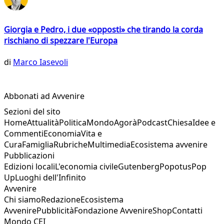
Giorgia e Pedro, i due «opposti» che tirando la corda
rischiano di spezzare l'Europa
di
Marco Iasevoli
Abbonati ad Avvenire
Sezioni del sito
Home
Attualità
Politica
Mondo
Agorà
Podcast
Chiesa
Idee e
Commenti
Economia
Vita e
Cura
Famiglia
Rubriche
Multimedia
Ecosistema avvenire
Pubblicazioni
Edizioni locali
L'economia civile
Gutenberg
Popotus
Pop
Up
Luoghi dell'Infinito
Avvenire
Chi siamo
Redazione
Ecosistema
Avvenire
Pubblicità
Fondazione Avvenire
Shop
Contatti
Mondo CEI