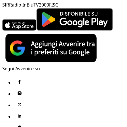
SIR
Radio InBlu
TV2000
FISC
Segui Avvenire su