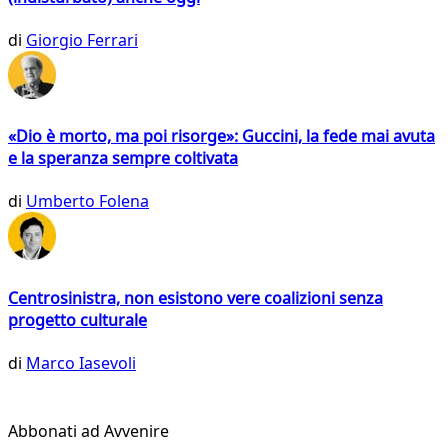
di
Giorgio Ferrari
«Dio è morto, ma poi risorge»: Guccini, la fede mai avuta
e la speranza sempre coltivata
di
Umberto Folena
Centrosinistra, non esistono vere coalizioni senza
progetto culturale
di
Marco Iasevoli
Abbonati ad Avvenire