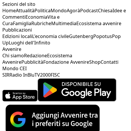
Sezioni del sito
Home
Attualità
Politica
Mondo
Agorà
Podcast
Chiesa
Idee e
Commenti
Economia
Vita e
Cura
Famiglia
Rubriche
Multimedia
Ecosistema avvenire
Pubblicazioni
Edizioni locali
L'economia civile
Gutenberg
Popotus
Pop
Up
Luoghi dell'Infinito
Avvenire
Chi siamo
Redazione
Ecosistema
Avvenire
Pubblicità
Fondazione Avvenire
Shop
Contatti
Mondo CEI
SIR
Radio InBlu
TV2000
FISC