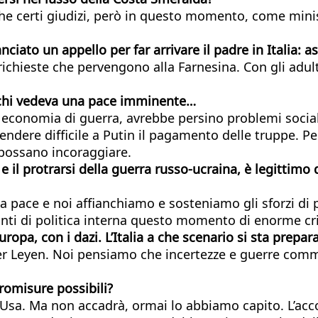
certi giudizi, però in questo momento, come ministro
nciato un appello per far arrivare il padre in Italia:
ichieste che pervengono alla Farnesina. Con gli adulti 
o chi vedeva una pace imminente…
n economia di guerra, avrebbe persino problemi social
endere difficile a Putin il pagamento delle truppe. Pe
possano incoraggiare.
 il protrarsi della guerra russo-ucraina, è legittimo 
a pace e noi affianchiamo e sosteniamo gli sforzi di 
onti di politica interna questo momento di enorme cri
ropa, con i dazi. L’Italia a che scenario si sta prepa
er Leyen. Noi pensiamo che incertezze e guerre comme
romisure possibili?
e Usa. Ma non accadrà, ormai lo abbiamo capito. L’acco