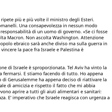
ipete più e più volte il ministro degli Esteri.
l Romanelli. Una consapevolezza in nessun modo
e responsabilità di un uomo di governo. «Se ci fosse
colta Macron. Non ascolta Washington. Attenzione
popolo ebraico sarà anche diviso ma sulla guerra in
incere la pace fra Israele e Palestina è
e di Israele è sproporzionata. Tel Aviv ha vinto la
a fermarsi. E stiamo facendo di tutto. Ho appena
no di Gerusalemme ha appena deciso di riattivare la
e di amicizia e rispetto il fatto che mi abbia
no aprire a tutti gli aiuti alimentari e sanitari:
a. E’ imperativo che Israele reagisca con urgenza a