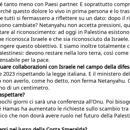
 né tanto meno con Paesi partner. E soprattutto comp
rché questo dolore lo vivo in prima persona e lo tra
e tutti si fermassero a riflettere su un dato: dopo il 
 sono cambiate? Netanyahu non accetta pressioni, que
are al riconoscimento: ad oggi in Palestina esistono
 riconosca Israele e che sia riconosciuto da Israele.
gere questo obiettivo. E siamo inoltre totalmente con
alestinesi: devono restare nella loro terra, così come
ensabile per la pace.
nuare collaborazioni con Israele nel campo della difes
e 2023 rispettando la legge italiana. E il ministero de
o non averlo, come ho detto, non ferma Netanyahu. 
no di un centimetro.
aspettare?
pochi giorni ci sarà una conferenza all’Onu. Poi biso
 Hamas ha aumentato le richieste sullo scambio tra ost
o che non dovrà avere ruolo nel futuro della Palestina,
gersi nel lusso della Costa Smeralda?