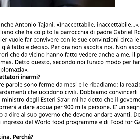
nche Antonio Tajani. «Inaccettabile, inaccettabile…», r
aeliano che ha colpito la parrocchia di padre Gabrie
ier vuole far convivere con le sue convinzioni circa l
già fatto e deciso. Per ora non ascolta noi. Non as
rori che da vicino hanno fatto vedere anche a me, il 
mas. Detto questo, secondo noi l’unico modo per far v
diplomazia».
ttatori inermi?
parole sono ferme da mesi e le ribadiamo: la reazion
ardamenti che uccidono civili. Dobbiamo convincerli 
 ministro degli Esteri Sa’ar, mi ha detto che il gover
ornerà a dare acqua per 900 mila persone. E’ un segnal
o a dire al suo governo che devono andare avanti. Devo
 ingressi del World food programme e di Food for Gaz
tina. Perché?