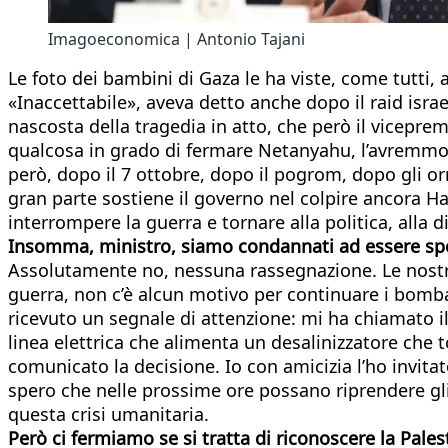
Imagoeconomica | Antonio Tajani
Le foto dei bambini di Gaza le ha viste, come tutti, a
«Inaccettabile», aveva detto anche dopo il raid isr
nascosta della tragedia in atto, che però il viceprem
qualcosa in grado di fermare Netanyahu, l’avremmo 
però, dopo il 7 ottobre, dopo il pogrom, dopo gli or
gran parte sostiene il governo nel colpire ancora Ha
interrompere la guerra e tornare alla politica, alla 
Insomma, ministro, siamo condannati ad essere spe
Assolutamente no, nessuna rassegnazione. Le nostre 
guerra, non c’è alcun motivo per continuare i bomb
ricevuto un segnale di attenzione: mi ha chiamato il
linea elettrica che alimenta un desalinizzatore che t
comunicato la decisione. Io con amicizia l’ho invitat
spero che nelle prossime ore possano riprendere gli
questa crisi umanitaria.
Però ci fermiamo se si tratta di riconoscere la Pales