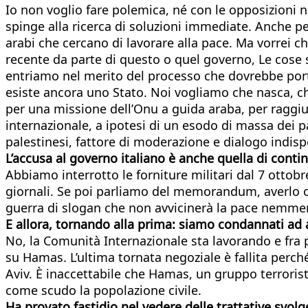
Io non voglio fare polemica, né con le opposizioni
spinge alla ricerca di soluzioni immediate. Anche pe
arabi che cercano di lavorare alla pace. Ma vorrei ch
recente da parte di questo o quel governo, Le cose
entriamo nel merito del processo che dovrebbe port
esiste ancora uno Stato. Noi vogliamo che nasca, che
per una missione dell’Onu a guida araba, per raggiun
internazionale, a ipotesi di un esodo di massa dei p
palestinesi, fattore di moderazione e dialogo indisp
L’accusa al governo italiano è anche quella di conti
Abbiamo interrotto le forniture militari dal 7 ottobr
giornali. Se poi parliamo del memorandum, averlo 
guerra di slogan che non avvicinerà la pace nemme
E allora, tornando alla prima: siamo condannati ad 
No, la Comunità Internazionale sta lavorando e fra 
su Hamas. L’ultima tornata negoziale è fallita perché
Aviv. È inaccettabile che Hamas, un gruppo terroristic
come scudo la popolazione civile.
Ha provato fastidio nel vedere delle trattative svol