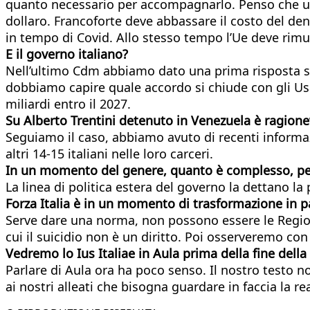
quanto necessario per accompagnarlo. Penso che una 
dollaro. Francoforte deve abbassare il costo del de
in tempo di Covid. Allo stesso tempo l’Ue deve rimuov
E il governo italiano?
Nell’ultimo Cdm abbiamo dato una prima risposta sull
dobbiamo capire quale accordo si chiude con gli Usa
miliardi entro il 2027.
Su Alberto Trentini detenuto in Venezuela è ragione
Seguiamo il caso, abbiamo avuto di recenti informaz
altri 14-15 italiani nelle loro carceri.
In un momento del genere, quanto è complesso, per 
La linea di politica estera del governo la dettano la 
Forza Italia è in un momento di trasformazione in par
Serve dare una norma, non possono essere le Regioni 
cui il suicidio non è un diritto. Poi osserveremo co
Vedremo lo Ius Italiae in Aula prima della fine della
Parlare di Aula ora ha poco senso. Il nostro testo n
ai nostri alleati che bisogna guardare in faccia la 