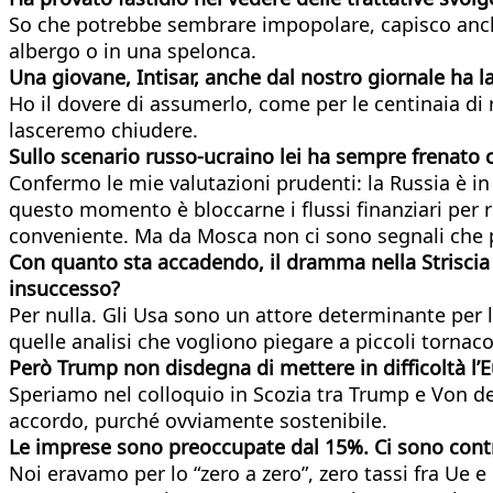
So che potrebbe sembrare impopolare, capisco anche 
albergo o in una spelonca.
Una giovane, Intisar, anche dal nostro giornale ha la
Ho il dovere di assumerlo, come per le centinaia di r
lasceremo chiudere.
Sullo scenario russo-ucraino lei ha sempre frenat
Confermo le mie valutazioni prudenti: la Russia è i
questo momento è bloccarne i flussi finanziari per r
conveniente. Ma da Mosca non ci sono segnali che 
Con quanto sta accadendo, il dramma nella Striscia e
insuccesso?
Per nulla. Gli Usa sono un attore determinante per l
quelle analisi che vogliono piegare a piccoli tornac
Però Trump non disdegna di mettere in difficoltà l’Eu
Speriamo nel colloquio in Scozia tra Trump e Von d
accordo, purché ovviamente sostenibile.
Le imprese sono preoccupate dal 15%. Ci sono cont
Noi eravamo per lo “zero a zero”, zero tassi fra Ue 