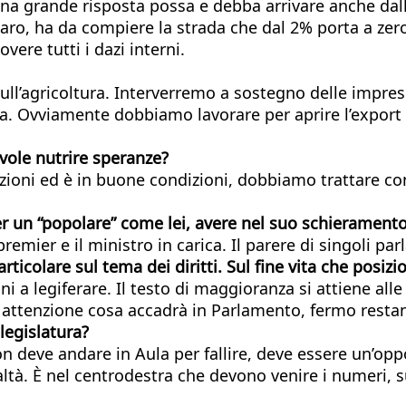
grande risposta possa e debba arrivare anche dalla B
naro, ha da compiere la strada che dal 2% porta a zer
ere tutti i dazi interni.
’agricoltura. Interverremo a sostegno delle imprese, 
. Ovviamente dobbiamo lavorare per aprire l’export v
vole nutrire speranze?
ioni ed è in buone condizioni, dobbiamo trattare con
un “popolare” come lei, avere nel suo schieramento 
premier e il ministro in carica. Il parere di singoli pa
ticolare sul tema dei diritti. Sul fine vita che posiz
a legiferare. Il testo di maggioranza si attiene alle
n attenzione cosa accadrà in Parlamento, fermo restan
 legislatura?
on deve andare in Aula per fallire, deve essere un’op
realtà. È nel centrodestra che devono venire i numeri