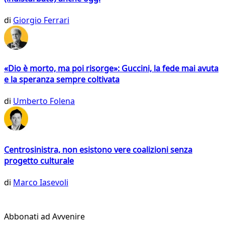
di
Giorgio Ferrari
«Dio è morto, ma poi risorge»: Guccini, la fede mai avuta
e la speranza sempre coltivata
di
Umberto Folena
Centrosinistra, non esistono vere coalizioni senza
progetto culturale
di
Marco Iasevoli
Abbonati ad Avvenire