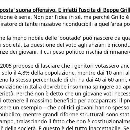
oposta' suona offensivo. E infatti l’uscita di Beppe Gri
one è seria. Non per l’idea in sé, ma perché Grillo è 
piratore di tante iniziative riconducibili a quell’area
anche la meno nobile delle 'boutade' può nascere da qu
 società. La questione del voto agli anziani è riconduci
ze dei giovani, il cui peso politico rischia di riman
 2005 propose di lasciare che i genitori votassero anc
o solo il 4,8% della popolazione, mentre dai 10 anni a
meno la stessa percentuale di chi ha dai 40 ai 60 anni
polazione in Italia dovrebbe insomma spingere ad apri
ietà. Perché non è detto che un giovane voti necess
 ottenere il massimo beneficio per accaparrarsi il pr
essere un esempio – che politici giovani hanno spesso
 pubblico, mentre grandi riforme strutturali sono stat
campo, tralasciando il fatto che non è costituzionalm
i' della società. E questo è del tutto inaccettabile. S