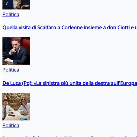
Politica
Quella visita di Scalfaro a Corleone insieme a don Ciotti e u
Politica
De Luca (Pd): «La sinistra più unita della destra sull'Europ
Politica