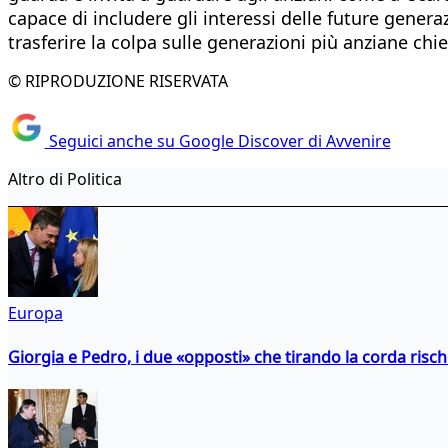
capace di includere gli interessi delle future genera
trasferire la colpa sulle generazioni più anziane ch
© RIPRODUZIONE RISERVATA
Seguici anche su Google Discover di Avvenire
Altro di Politica
Europa
Giorgia e Pedro, i due «opposti» che tirando la corda risc