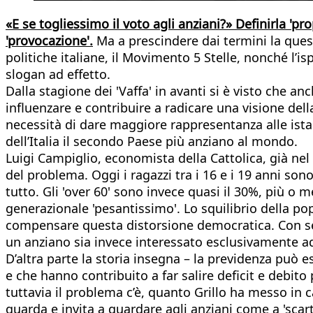
«E se togliessimo il voto agli anziani?» Definirla 'pr
'provocazione'.
Ma a prescindere dai termini la questi
politiche italiane, il Movimento 5 Stelle, nonché l’is
slogan ad effetto.
Dalla stagione dei 'Vaffa' in avanti si è visto che 
influenzare e contribuire a radicare una visione della
necessità di dare maggiore rappresentanza alle istan
dell’Italia il secondo Paese più anziano al mondo.
Luigi Campiglio, economista della Cattolica, già nel
del problema. Oggi i ragazzi tra i 16 e i 19 anni son
tutto. Gli 'over 60' sono invece quasi il 30%, più o 
generazionale 'pesantissimo'. Lo squilibrio della po
compensare questa distorsione democratica. Con ser
un anziano sia invece interessato esclusivamente ad
D’altra parte la storia insegna – la previdenza può 
e che hanno contribuito a far salire deficit e debito
tuttavia il problema c’è, quanto Grillo ha messo in 
guarda e invita a guardare agli anziani come a 'scart