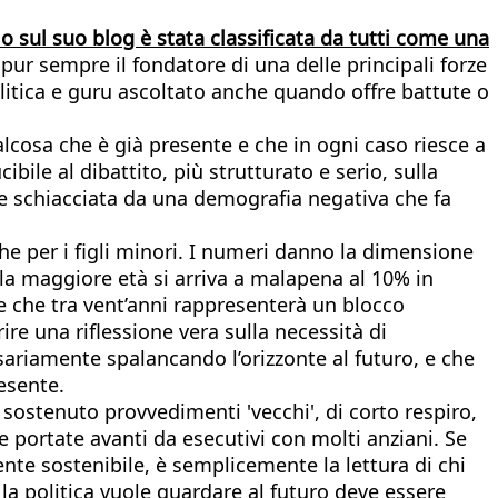
llo sul suo blog è stata classificata da tutti come una
pur sempre il fondatore di una delle principali forze
 politica e guru ascoltato anche quando offre battute o
alcosa che è già presente e che in ogni caso riesce a
bile al dibattito, più strutturato e serio, sulla
ere schiacciata da una demografia negativa che fa
he per i figli minori. I numeri danno la dimensione
lla maggiore età si arriva a malapena al 10% in
, e che tra vent’anni rappresenterà un blocco
re una riflessione vera sulla necessità di
ariamente spalancando l’orizzonte al futuro, e che
esente.
 sostenuto provvedimenti 'vecchi', di corto respiro,
e portate avanti da esecutivi con molti anziani. Se
ente sostenibile, è semplicemente la lettura di chi
e la politica vuole guardare al futuro deve essere