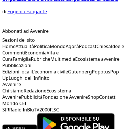
di
Eugenio Fatigante
Abbonati ad Avvenire
Sezioni del sito
Home
Attualità
Politica
Mondo
Agorà
Podcast
Chiesa
Idee e
Commenti
Economia
Vita e
Cura
Famiglia
Rubriche
Multimedia
Ecosistema avvenire
Pubblicazioni
Edizioni locali
L'economia civile
Gutenberg
Popotus
Pop
Up
Luoghi dell'Infinito
Avvenire
Chi siamo
Redazione
Ecosistema
Avvenire
Pubblicità
Fondazione Avvenire
Shop
Contatti
Mondo CEI
SIR
Radio InBlu
TV2000
FISC