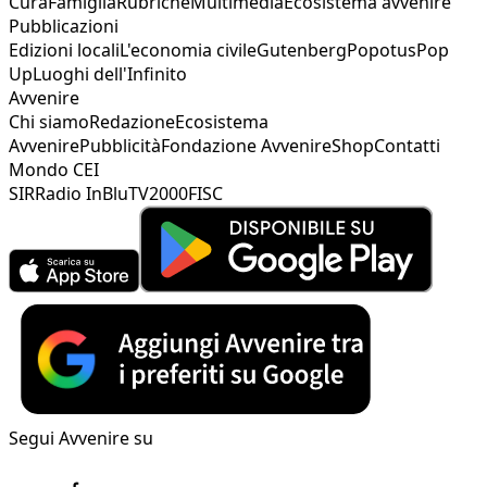
Cura
Famiglia
Rubriche
Multimedia
Ecosistema avvenire
Pubblicazioni
Edizioni locali
L'economia civile
Gutenberg
Popotus
Pop
Up
Luoghi dell'Infinito
Avvenire
Chi siamo
Redazione
Ecosistema
Avvenire
Pubblicità
Fondazione Avvenire
Shop
Contatti
Mondo CEI
SIR
Radio InBlu
TV2000
FISC
Segui Avvenire su