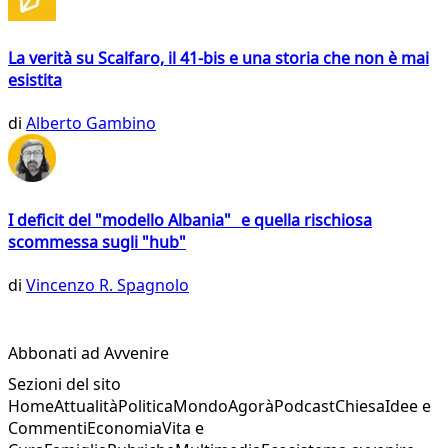
La verità su Scalfaro, il 41-bis e una storia che non è mai
esistita
di
Alberto Gambino
I deficit del "modello Albania" e quella rischiosa
scommessa sugli "hub"
di
Vincenzo R. Spagnolo
Abbonati ad Avvenire
Sezioni del sito
Home
Attualità
Politica
Mondo
Agorà
Podcast
Chiesa
Idee e
Commenti
Economia
Vita e