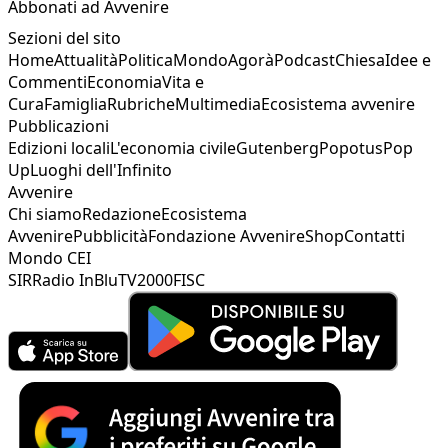
Abbonati ad Avvenire
Sezioni del sito
Home
Attualità
Politica
Mondo
Agorà
Podcast
Chiesa
Idee e
Commenti
Economia
Vita e
Cura
Famiglia
Rubriche
Multimedia
Ecosistema avvenire
Pubblicazioni
Edizioni locali
L'economia civile
Gutenberg
Popotus
Pop
Up
Luoghi dell'Infinito
Avvenire
Chi siamo
Redazione
Ecosistema
Avvenire
Pubblicità
Fondazione Avvenire
Shop
Contatti
Mondo CEI
SIR
Radio InBlu
TV2000
FISC