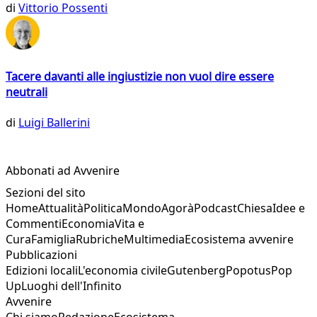
di
Vittorio Possenti
Tacere davanti alle ingiustizie non vuol dire essere
neutrali
di
Luigi Ballerini
Abbonati ad Avvenire
Sezioni del sito
Home
Attualità
Politica
Mondo
Agorà
Podcast
Chiesa
Idee e
Commenti
Economia
Vita e
Cura
Famiglia
Rubriche
Multimedia
Ecosistema avvenire
Pubblicazioni
Edizioni locali
L'economia civile
Gutenberg
Popotus
Pop
Up
Luoghi dell'Infinito
Avvenire
Chi siamo
Redazione
Ecosistema