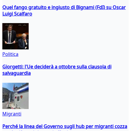
Quel fango gratuito e ingiusto di Bignami (FdI) su Oscar
Luigi Scalfaro
Politica
Giorgetti: l'Ue deciderà a ottobre sulla clausola di
salvaguardia
Migranti
Perché la linea del Governo sugli hub per migranti cozza