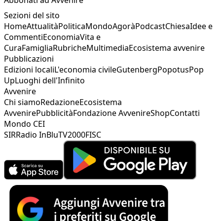
Abbonati ad Avvenire
Sezioni del sito
Home
Attualità
Politica
Mondo
Agorà
Podcast
Chiesa
Idee e
Commenti
Economia
Vita e
Cura
Famiglia
Rubriche
Multimedia
Ecosistema avvenire
Pubblicazioni
Edizioni locali
L'economia civile
Gutenberg
Popotus
Pop
Up
Luoghi dell'Infinito
Avvenire
Chi siamo
Redazione
Ecosistema
Avvenire
Pubblicità
Fondazione Avvenire
Shop
Contatti
Mondo CEI
SIR
Radio InBlu
TV2000
FISC