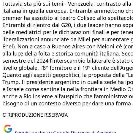
Tuttavia sta più sui temi - Venezuela, contrasto alla
italiana in quella europea. Entrambi ammettono che g
premier ha assistito al teatro Coliseo allo spettacolo
Entrambi di rientro dal G20, i due leader hanno sopr
delle mediatrici per le dichiarazioni finali e per ten
liberalizzazioni annunciate da Milei per aumentare g
Enel). Non a caso a Buenos Aires con Meloni c’è (com
alla luce della folta e storica comunità italiana. S
semestre del 2024 l’interscambio bilaterale è stato 
livello globale, l’8° fornitore e il 19° cliente dell’
Quanto agli aspetti geopolitici, la proposta della “
Trump. Il presidente argentino in quella sede ha ipoti
e Israele come sentinella nella frontiera in Medio 
anche a Rio insieme all’auspicio che l’amministrazione
bisogno di un contesto diverso per dare una forma all
© RIPRODUZIONE RISERVATA
Seguici anche su Google Discover di Avvenire