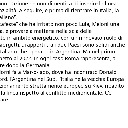
ano d’azione - e non dimentica di inserire la linea
lità. A seguire, e prima di rientrare in Italia, la
liano”.
tafeste” che ha irritato non poco Lula, Meloni una
ma, è provare a mettersi nella scia delle
utto in ambito energetico, con un rinnovato ruolo di
orgetti. I rapporti tra i due Paesi sono solidi anche
e italiano che operano in Argentina. Ma nel primo
ispetto al 2022. In ogni caso Roma rappresenta, a
itore dopo la Germania.
 giorni fa a Mar-o-lago, dove ha incontrato Donald
rd, l’Argentina nel Sud, l’Italia nella vecchia Europa
osizionamento strettamente europeo su Kiev, ribadito
a linea rispetto al conflitto mediorientale. C’è
iare.