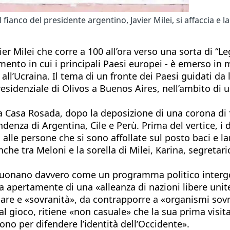
 fianco del presidente argentino, Javier Milei, si affaccia e 
vier Milei che corre a 100 all’ora verso una sorta di “
nto in cui i principali Paesi europei - è emerso in 
o all’Ucraina. Il tema di un fronte dei Paesi guidati d
residenziale di Olivos a Buenos Aires, nell’ambito di u
alla Casa Rosada, dopo la deposizione di una corona di
ndenza di Argentina, Cile e Perù. Prima del vertice, i 
alle persone che si sono affollate sul posto baci e la
anche tra Meloni e la sorella di Milei, Karina, segreta
 suonano davvero come un programma politico intergove
la apertamente di una «alleanza di nazioni libere unit
lare e «sovranità», da contrapporre a «organismi sovra
al gioco, ritiene «non casuale» che la sua prima visit
tono per difendere l’identità dell’Occidente».