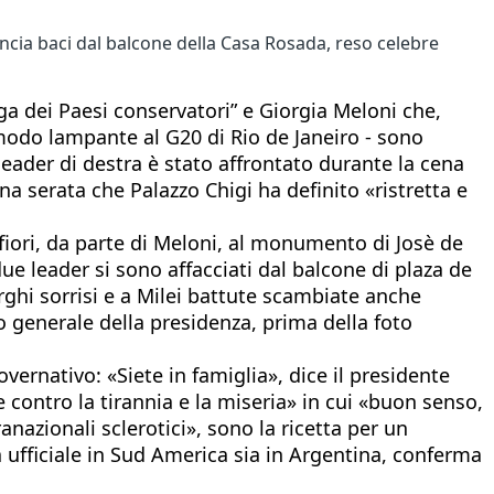
lancia baci dal balcone della Casa Rosada, reso celebre
Lega dei Paesi conservatori” e Giorgia Meloni che,
modo lampante al G20 di Rio de Janeiro - sono
a leader di destra è stato affrontato durante la cena
na serata che Palazzo Chigi ha definito «ristretta e
 fiori, da parte di Meloni, al monumento di Josè de
due leader si sono affacciati dal balcone di plaza de
rghi sorrisi e a Milei battute scambiate anche
rio generale della presidenza, prima della foto
rnativo: «Siete in famiglia», dice il presidente
e contro la tirannia e la miseria» in cui «buon senso,
nazionali sclerotici», sono la ricetta per un
a ufficiale in Sud America sia in Argentina, conferma