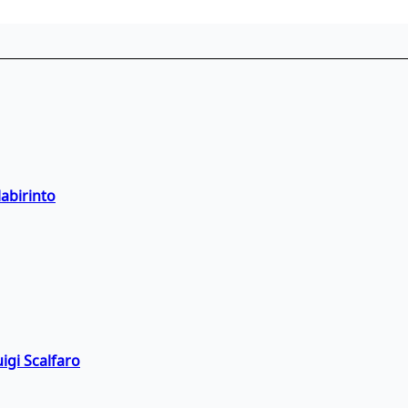
labirinto
igi Scalfaro