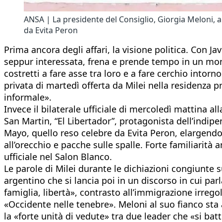
ANSA | La presidente del Consiglio, Giorgia Meloni, al
da Evita Peron
Prima ancora degli affari, la visione politica. Con Ja
seppur interessata, frena e prende tempo in un mome
costretti a fare asse tra loro e a fare cerchio intorn
privata di martedì offerta da Milei nella residenza p
informale».
Invece il bilaterale ufficiale di mercoledì mattina 
San Martin, “El Libertador”, protagonista dell’indipe
Mayo, quello reso celebre da Evita Peron, elargendo 
all’orecchio e pacche sulle spalle. Forte familiarità 
ufficiale nel Salon Blanco.
Le parole di Milei durante le dichiazioni congiunte
argentino che si lancia poi in un discorso in cui par
famiglia, libertà», contrasto all’immigrazione irrego
«Occidente nelle tenebre». Meloni al suo fianco sta 
la «forte unità di vedute» tra due leader che «si bat