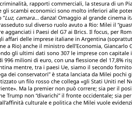
 criminalità, rapporti commerciali, la stesura di un Pi
li scambi economici sono molto inferiori alle potenzia
 “
Luz, camara...
danza! Omaggio al grande cinema ita
asseduto sul diverso ruolo avuto a Rio: Milei il “guas
ere agganciati i Paesi del G7 ai Brics. Il focus, per Ro
li affari delle imprese italiane in Argentina (sopratt
e a Rio) anche il ministro dell’Economia, Giancarlo Gi
econdo gli ultimi dati sono 307 le imprese con capital
di 996 milioni di euro, con una flessione del 17,8% r
Argentina mentre, tra i paesi Ue, siamo il secondo forn
Lega dei conservatori” è stata lanciata da Milei pochi
zzato un filo rosso che collega «gli Stati Uniti nel No
Oriente». Ma la premier non può correre; sia per il p
 Trump non “divarichi” il fronte occidentale; sia per l
’affinità culturale e politica che Milei vuole evidenz