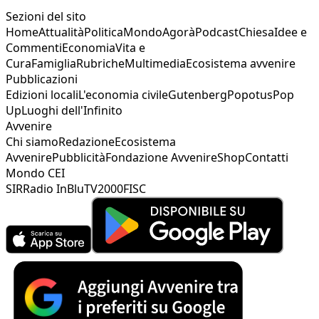
Sezioni del sito
Home
Attualità
Politica
Mondo
Agorà
Podcast
Chiesa
Idee e
Commenti
Economia
Vita e
Cura
Famiglia
Rubriche
Multimedia
Ecosistema avvenire
Pubblicazioni
Edizioni locali
L'economia civile
Gutenberg
Popotus
Pop
Up
Luoghi dell'Infinito
Avvenire
Chi siamo
Redazione
Ecosistema
Avvenire
Pubblicità
Fondazione Avvenire
Shop
Contatti
Mondo CEI
SIR
Radio InBlu
TV2000
FISC