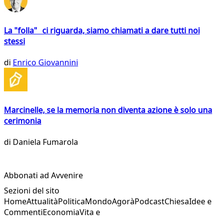
La "folla" ci riguarda, siamo chiamati a dare tutti noi
stessi
di
Enrico Giovannini
Marcinelle, se la memoria non diventa azione è solo una
cerimonia
di
Daniela Fumarola
Abbonati ad Avvenire
Sezioni del sito
Home
Attualità
Politica
Mondo
Agorà
Podcast
Chiesa
Idee e
Commenti
Economia
Vita e