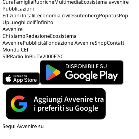
Cura
Famiglia
Rubriche
Multimedia
Ecosistema avvenire
Pubblicazioni
Edizioni locali
L'economia civile
Gutenberg
Popotus
Pop
Up
Luoghi dell'Infinito
Avvenire
Chi siamo
Redazione
Ecosistema
Avvenire
Pubblicità
Fondazione Avvenire
Shop
Contatti
Mondo CEI
SIR
Radio InBlu
TV2000
FISC
Segui Avvenire su