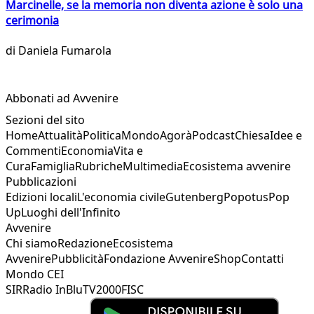
Marcinelle, se la memoria non diventa azione è solo una
cerimonia
di
Daniela Fumarola
Abbonati ad Avvenire
Sezioni del sito
Home
Attualità
Politica
Mondo
Agorà
Podcast
Chiesa
Idee e
Commenti
Economia
Vita e
Cura
Famiglia
Rubriche
Multimedia
Ecosistema avvenire
Pubblicazioni
Edizioni locali
L'economia civile
Gutenberg
Popotus
Pop
Up
Luoghi dell'Infinito
Avvenire
Chi siamo
Redazione
Ecosistema
Avvenire
Pubblicità
Fondazione Avvenire
Shop
Contatti
Mondo CEI
SIR
Radio InBlu
TV2000
FISC