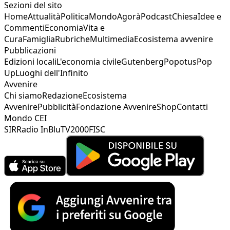
Sezioni del sito
Home
Attualità
Politica
Mondo
Agorà
Podcast
Chiesa
Idee e
Commenti
Economia
Vita e
Cura
Famiglia
Rubriche
Multimedia
Ecosistema avvenire
Pubblicazioni
Edizioni locali
L'economia civile
Gutenberg
Popotus
Pop
Up
Luoghi dell'Infinito
Avvenire
Chi siamo
Redazione
Ecosistema
Avvenire
Pubblicità
Fondazione Avvenire
Shop
Contatti
Mondo CEI
SIR
Radio InBlu
TV2000
FISC