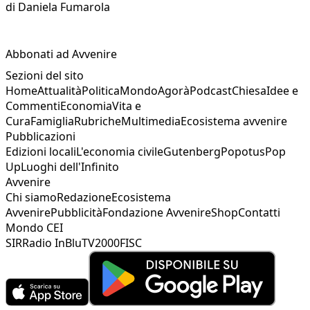
di
Daniela Fumarola
Abbonati ad Avvenire
Sezioni del sito
Home
Attualità
Politica
Mondo
Agorà
Podcast
Chiesa
Idee e
Commenti
Economia
Vita e
Cura
Famiglia
Rubriche
Multimedia
Ecosistema avvenire
Pubblicazioni
Edizioni locali
L'economia civile
Gutenberg
Popotus
Pop
Up
Luoghi dell'Infinito
Avvenire
Chi siamo
Redazione
Ecosistema
Avvenire
Pubblicità
Fondazione Avvenire
Shop
Contatti
Mondo CEI
SIR
Radio InBlu
TV2000
FISC