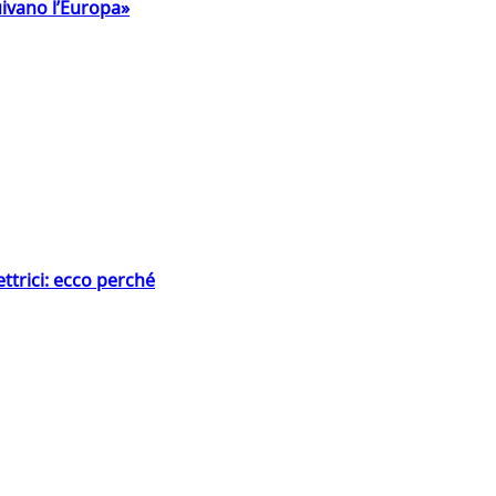
uivano l’Europa»
ttrici: ecco perché