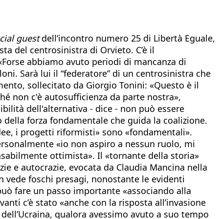
cial guest
dell’incontro numero 25 di Libertà Eguale,
a del centrosinistra di Orvieto. C’è il
 «Forse abbiamo avuto periodi di mancanza di
ni. Sarà lui il “federatore” di un centrosinistra che
mento, sollecitato da Giorgio Tonini: «Questo è il
hé non c'è autosufficienza da parte nostra»,
ilità dell'alternativa - dice - non può essere
 della forza fondamentale che guida la coalizione.
idee, i progetti riformisti» sono «fondamentali».
 personalmente «io non aspiro a nessun ruolo, mi
sabilmente ottimista». Il «tornante della storia»
zie e autocrazie, evocata da Claudia Mancina nella
on vede foschi presagi, nonostante le evidenti
i può fare un passo importante «associando alla
anti c’è stato «anche con la risposta all’invasione
ne dell’Ucraina, qualora avessimo avuto a suo tempo