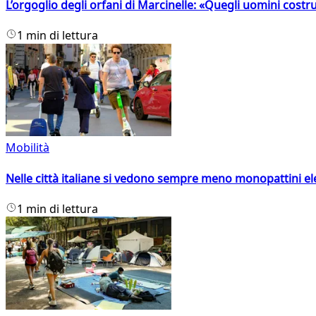
L’orgoglio degli orfani di Marcinelle: «Quegli uomini costr
1 min di lettura
Mobilità
Nelle città italiane si vedono sempre meno monopattini ele
1 min di lettura