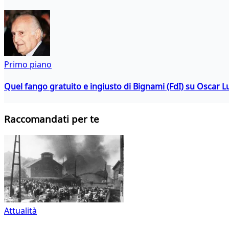
Primo piano
Quel fango gratuito e ingiusto di Bignami (FdI) su Oscar Lu
Raccomandati per te
Attualità