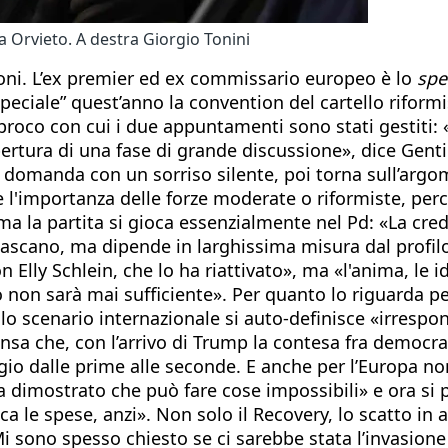
a Orvieto. A destra Giorgio Tonini
loni. L’ex premier ed ex commissario europeo è lo
spe
eciale” quest’anno la convention del cartello riformist
proco con cui i due appuntamenti sono stati gestiti:
rtura di una fase di grande discussione», dice Gentilo
la domanda con un sorriso silente, poi torna sull’argo
 l'importanza delle forze moderate o riformiste, perc
 la partita si gioca essenzialmente nel Pd: «La credib
ascano, ma dipende in larghissima misura dal profilo
n Elly Schlein, che lo ha riattivato», ma «l'anima, le 
rno non sarà mai sufficiente». Per quanto lo riguarda
o scenario internazionale si auto-definisce «irrespon
sa che, con l’arrivo di Trump la contesa fra democra
ggio dalle prime alle seconde. E anche per l’Europa n
 ha dimostrato che può fare cose impossibili» e ora s
le spese, anzi». Non solo il Recovery, lo scatto in av
Mi sono spesso chiesto se ci sarebbe stata l’invasio