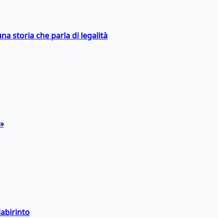
na storia che parla di legalità
a»
labirinto