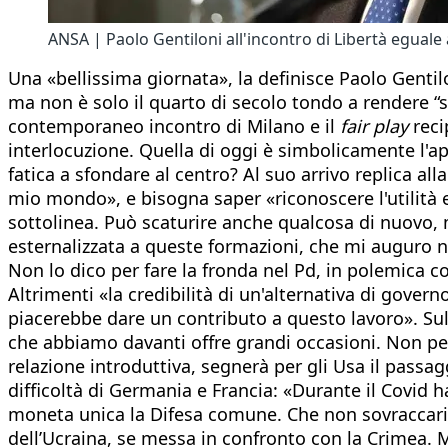
ANSA | Paolo Gentiloni all'incontro di Libertà eguale 
Una «bellissima giornata», la definisce Paolo Genti
ma non è solo il quarto di secolo tondo a rendere “sp
contemporaneo incontro di Milano e il
fair play
reci
interlocuzione. Quella di oggi è simbolicamente l'ape
fatica a sfondare al centro? Al suo arrivo replica al
mio mondo», e bisogna saper «riconoscere l'utilità e
sottolinea. Può scaturire anche qualcosa di nuovo, ma
esternalizzata a queste formazioni, che mi auguro n
Non lo dico per fare la fronda nel Pd, in polemica co
Altrimenti «la credibilità di un'alternativa di gove
piacerebbe dare un contributo a questo lavoro». Sull
che abbiamo davanti offre grandi occasioni. Non pen
relazione introduttiva, segnerà per gli Usa il passa
difficoltà di Germania e Francia: «Durante il Covid
moneta unica la Difesa comune. Che non sovraccarica 
dell’Ucraina, se messa in confronto con la Crimea. 