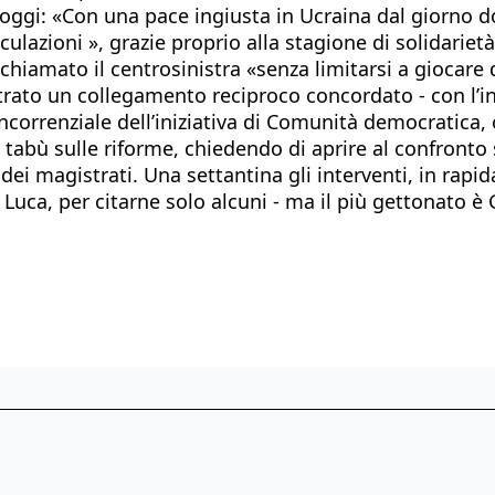
l’oggi: «Con una pace ingiusta in Ucraina dal giorno d
ulazioni », grazie proprio alla stagione di solidarie
 è chiamato il centrosinistra «senza limitarsi a gioca
strato un collegamento reciproco concordato - con l’in
correnziale dell’iniziativa di Comunità democratica,
bù sulle riforme, chiedendo di aprire al confronto su 
ei magistrati. Una settantina gli interventi, in rapid
Luca, per citarne solo alcuni - ma il più gettonato è G