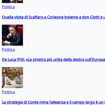
Politica
Quella visita di Scalfaro a Corleone insieme a don Ciotti e u
Politica
De Luca (Pd): «La sinistra più unita della destra sull'Europ
Politica
La strategia di Conte mina l'alleanza e il campo largo è un 