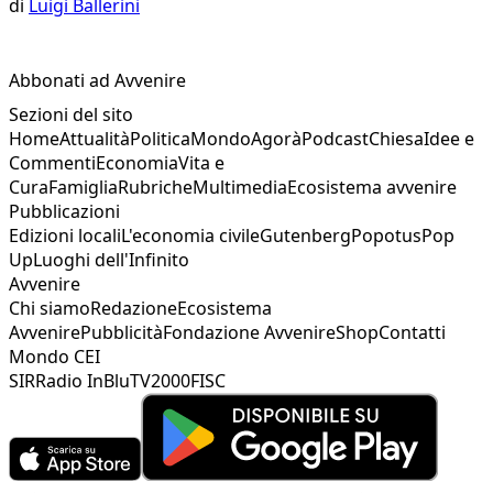
di
Luigi Ballerini
Abbonati ad Avvenire
Sezioni del sito
Home
Attualità
Politica
Mondo
Agorà
Podcast
Chiesa
Idee e
Commenti
Economia
Vita e
Cura
Famiglia
Rubriche
Multimedia
Ecosistema avvenire
Pubblicazioni
Edizioni locali
L'economia civile
Gutenberg
Popotus
Pop
Up
Luoghi dell'Infinito
Avvenire
Chi siamo
Redazione
Ecosistema
Avvenire
Pubblicità
Fondazione Avvenire
Shop
Contatti
Mondo CEI
SIR
Radio InBlu
TV2000
FISC