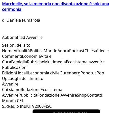
Marcinelle, se la memoria non diventa azione è solo una
cerimonia
di
Daniela Fumarola
Abbonati ad Avvenire
Sezioni del sito
Home
Attualità
Politica
Mondo
Agorà
Podcast
Chiesa
Idee e
Commenti
Economia
Vita e
Cura
Famiglia
Rubriche
Multimedia
Ecosistema avvenire
Pubblicazioni
Edizioni locali
L'economia civile
Gutenberg
Popotus
Pop
Up
Luoghi dell'Infinito
Avvenire
Chi siamo
Redazione
Ecosistema
Avvenire
Pubblicità
Fondazione Avvenire
Shop
Contatti
Mondo CEI
SIR
Radio InBlu
TV2000
FISC