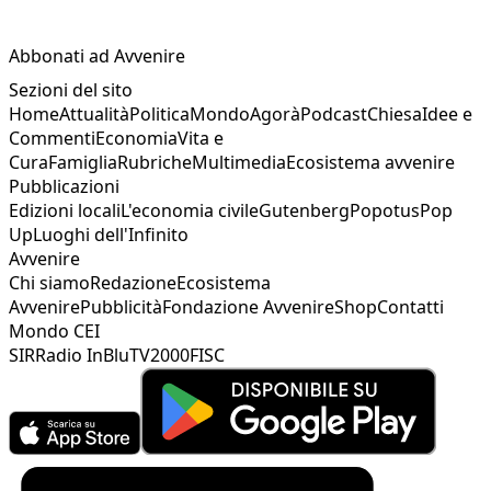
Abbonati ad Avvenire
Sezioni del sito
Home
Attualità
Politica
Mondo
Agorà
Podcast
Chiesa
Idee e
Commenti
Economia
Vita e
Cura
Famiglia
Rubriche
Multimedia
Ecosistema avvenire
Pubblicazioni
Edizioni locali
L'economia civile
Gutenberg
Popotus
Pop
Up
Luoghi dell'Infinito
Avvenire
Chi siamo
Redazione
Ecosistema
Avvenire
Pubblicità
Fondazione Avvenire
Shop
Contatti
Mondo CEI
SIR
Radio InBlu
TV2000
FISC