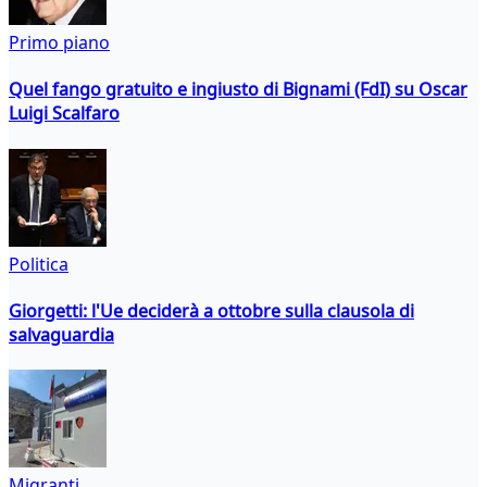
Primo piano
Quel fango gratuito e ingiusto di Bignami (FdI) su Oscar
Luigi Scalfaro
Politica
Giorgetti: l'Ue deciderà a ottobre sulla clausola di
salvaguardia
Migranti