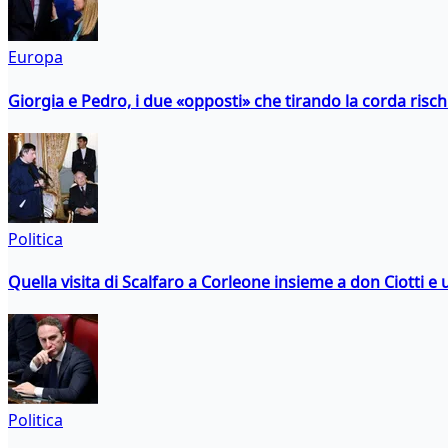
Europa
Giorgia e Pedro, i due «opposti» che tirando la corda risc
Politica
Quella visita di Scalfaro a Corleone insieme a don Ciotti e u
Politica