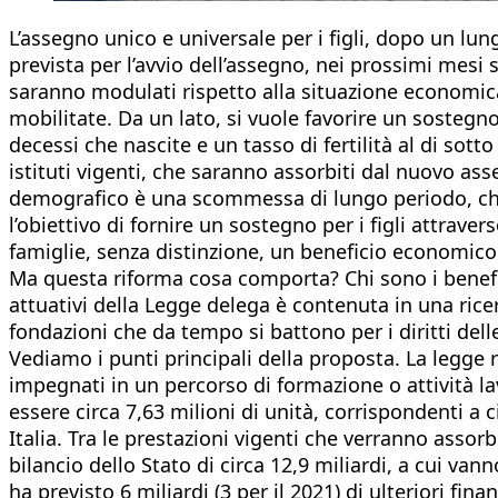
L’assegno unico e universale per i figli, dopo un lu
prevista per l’avvio dell’assegno, nei prossimi mesi 
saranno modulati rispetto alla situazione economica 
mobilitate. Da un lato, si vuole favorire un sostegno 
decessi che nascite e un tasso di fertilità al di sotto
istituti vigenti, che saranno assorbiti dal nuovo ass
demografico è una scommessa di lungo periodo, che 
l’obiettivo di fornire un sostegno per i figli attrav
famiglie, senza distinzione, un beneficio economico
Ma questa riforma cosa comporta? Chi sono i benefici
attuativi della Legge delega è contenuta in una rice
fondazioni che da tempo si battono per i diritti dell
Vediamo i punti principali della proposta. La legge r
impegnati in un percorso di formazione o attività la
essere circa 7,63 milioni di unità, corrispondenti a
Italia. Tra le prestazioni vigenti che verranno assorb
bilancio dello Stato di circa 12,9 miliardi, a cui van
ha previsto 6 miliardi (3 per il 2021) di ulteriori f