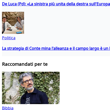
De Luca (Pd): «La sinistra più unita della destra sull'Europ
Politica
La strategia di Conte mina l'alleanza e il campo largo è un 
Raccomandati per te
Bibbia