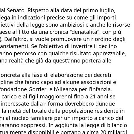
al Senato. Rispetto alla data del primo luglio,
lega in indicazioni precise su come gli importi
iettivi della legge sono ambiziosi e anche le risorse
Paese afflitto da una cronica "denatalità", con più
a). Dall’altro, si vuole promuovere un riordino degli
ziamenti. Se l’obiettivo di invertire il declino
anno percorso con qualche risultato apprezzabile,
 una realtà che già da quest’anno porterà alle
ncreta alla fase di elaborazione dei decreti
ipline che fanno capo ad alcune associazioni e
ondazione Gorrieri e l’Alleanza per l’infanzia.
carico e ai figli maggiorenni fino a 21 anni se
ie interessate dalla riforma dovrebbero dunque
i la metà del totale della popolazione residente in
gni al nucleo familiare per un importo a carico del
e saranno soppressi. In aggiunta la legge di bilancio
attualmente disponibili e portano a circa 20 miliardi