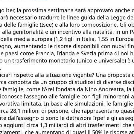
ngo iter, la prossima settimana sarà approvato anche d
sarà necessario tradurre le linee guida della Legge de
delle famiglie (Isee) e alla loro composizione. Gli ob
alla genitorialità e un incentivo alla natalità, in un 
 della media europea (1,2 figli in Italia, 1,55 in Europ
egno, aumentando le risorse disponibili con nuovi finan
paesi come Francia, Irlanda e Svezia prima di noi h
erso un trasferimento monetario (unico e universale) è
.
ari rispetto alla situazione vigente? Una proposta co
rca condotta da un gruppo di studiosi di diverse disc
e famiglie, come l’Arel fondata da Nino Andreatta, la f
iconosce l’assegno alle famiglie con figli minorenni a 
vorativa limitata. In base alle simulazioni, le famigl
 circa 28,1 milioni di persone, che rappresentano quas
ite dall’assegno ci sono le detrazioni Irpef e gli asse
no aggiunti circa 1,3 miliardi di altri trasferimenti ch
inanziamenti, che aumentano di quasi il 50% le risorse 