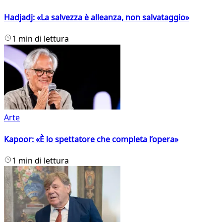
Hadjadj: «La salvezza è alleanza, non salvataggio»
1 min di lettura
Arte
Kapoor: «È lo spettatore che completa l’opera»
1 min di lettura