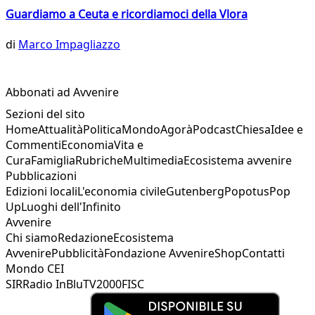
Guardiamo a Ceuta e ricordiamoci della Vlora
di
Marco Impagliazzo
Abbonati ad Avvenire
Sezioni del sito
Home
Attualità
Politica
Mondo
Agorà
Podcast
Chiesa
Idee e
Commenti
Economia
Vita e
Cura
Famiglia
Rubriche
Multimedia
Ecosistema avvenire
Pubblicazioni
Edizioni locali
L'economia civile
Gutenberg
Popotus
Pop
Up
Luoghi dell'Infinito
Avvenire
Chi siamo
Redazione
Ecosistema
Avvenire
Pubblicità
Fondazione Avvenire
Shop
Contatti
Mondo CEI
SIR
Radio InBlu
TV2000
FISC