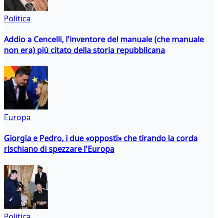
Politica
Addio a Cencelli, l'inventore del manuale (che manuale
non era) più citato della storia repubblicana
Europa
Giorgia e Pedro, i due «opposti» che tirando la corda
rischiano di spezzare l'Europa
Politica