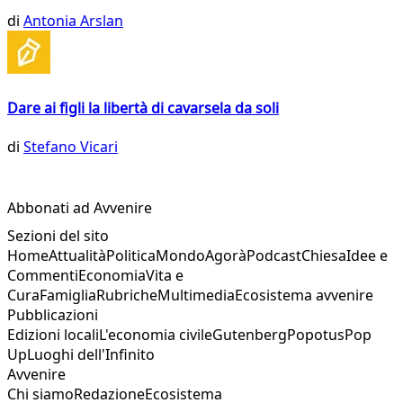
di
Antonia Arslan
Dare ai figli la libertà di cavarsela da soli
di
Stefano Vicari
Abbonati ad Avvenire
Sezioni del sito
Home
Attualità
Politica
Mondo
Agorà
Podcast
Chiesa
Idee e
Commenti
Economia
Vita e
Cura
Famiglia
Rubriche
Multimedia
Ecosistema avvenire
Pubblicazioni
Edizioni locali
L'economia civile
Gutenberg
Popotus
Pop
Up
Luoghi dell'Infinito
Avvenire
Chi siamo
Redazione
Ecosistema