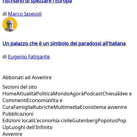
rischiano di spezzare l'Europa
di
Marco Iasevoli
Un palazzo che è un simbolo dei paradossi all'italiana
di
Eugenio Fatigante
Abbonati ad Avvenire
Sezioni del sito
Home
Attualità
Politica
Mondo
Agorà
Podcast
Chiesa
Idee e
Commenti
Economia
Vita e
Cura
Famiglia
Rubriche
Multimedia
Ecosistema avvenire
Pubblicazioni
Edizioni locali
L'economia civile
Gutenberg
Popotus
Pop
Up
Luoghi dell'Infinito
Avvenire