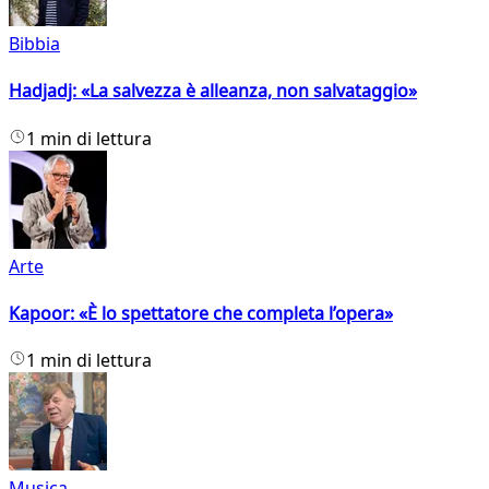
Bibbia
Hadjadj: «La salvezza è alleanza, non salvataggio»
1 min di lettura
Arte
Kapoor: «È lo spettatore che completa l’opera»
1 min di lettura
Musica