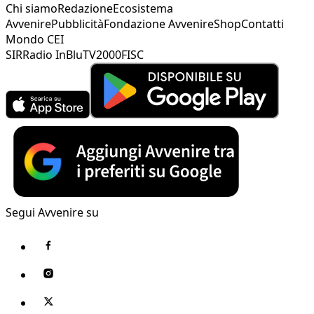
Chi siamo
Redazione
Ecosistema
Avvenire
Pubblicità
Fondazione Avvenire
Shop
Contatti
Mondo CEI
SIR
Radio InBlu
TV2000
FISC
Segui Avvenire su