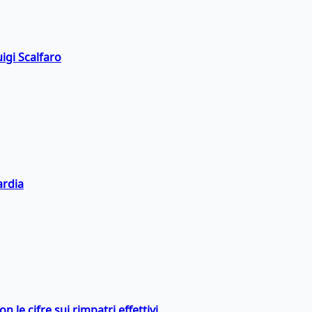
igi Scalfaro
ardia
 le cifre sui rimpatri effettivi