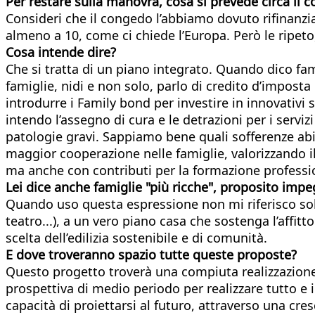
Per restare sulla manovra, cosa si prevede circa il 
Consideri che il congedo l’abbiamo dovuto rifinanziar
almeno a 10, come ci chiede l’Europa. Però le ripeto,
Cosa intende dire?
Che si tratta di un piano integrato. Quando dico famig
famiglie, nidi e non solo, parlo di credito d’impost
introdurre i Family bond per investire in innovativi 
intendo l’assegno di cura e le detrazioni per i servizi
patologie gravi. Sappiamo bene quali sofferenze abi
maggior cooperazione nelle famiglie, valorizzando il 
ma anche con contributi per la formazione professio
Lei dice anche famiglie "più ricche", proposito impe
Quando uso questa espressione non mi riferisco solo
teatro...), a un vero piano casa che sostenga l’affitt
scelta dell’edilizia sostenibile e di comunità.
E dove troveranno spazio tutte queste proposte?
Questo progetto troverà una compiuta realizzazione
prospettiva di medio periodo per realizzare tutto e i
capacità di proiettarsi al futuro, attraverso una cre