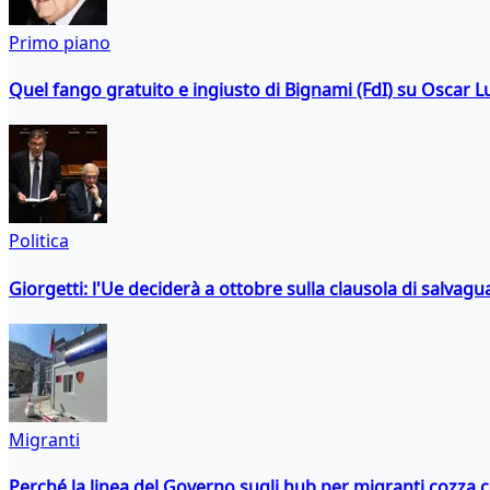
Primo piano
Quel fango gratuito e ingiusto di Bignami (FdI) su Oscar Lu
Politica
Giorgetti: l'Ue deciderà a ottobre sulla clausola di salvagu
Migranti
Perché la linea del Governo sugli hub per migranti cozza con