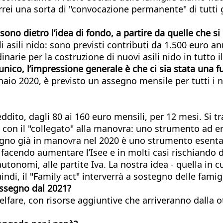
rei una sorta di "convocazione permanente" di tutti gl
ono dietro l’idea di fondo, a partire da quelle che si
i asili nido: sono previsti contributi da 1.500 euro ann
inarie per la costruzione di nuovi asili nido in tutto i
o unico, l’impressione generale è che ci sia stata una 
aio 2020, è previsto un assegno mensile per tutti i nu
ddito, dagli 80 ai 160 euro mensili, per 12 mesi. Si 
1 con il "collegato" alla manovra: uno strumento ad e
’assegno già in manovra nel 2020 è uno strumento esen
facendo aumentare l’Isee e in molti casi rischiando di 
onomi, alle partite Iva. La nostra idea - quella in cui 
di, il "Family act" interverrà a sostegno delle famigl
’assegno dal 2021?
lfare, con risorse aggiuntive che arriveranno dalla ot