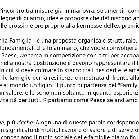
 l’incontro tra misure già in manovra, strumenti - co
 legge di bilancio, idee e proposte che definiscono anch
lle prossime ore proprio alla kermesse dell’ex premie
 alla Famiglia - è una proposta organica e strutturale
ni fondamentali che lo animano, che vuole coinvolgere 
 Paese,
un
tema in competizione con altri per accaparr
nella nostra Costituzione e devono rappresentare il lu
n cui si deve colmare lo stacco tra i desideri e le atte
 famiglie per la resilienza dimostrata di fronte alla c
 al mondo un figlio. Il punto di partenza del "Family 
o un valore, e lo sono non soltanto in quanto esperi
 vitalità per tutti. Ripartiamo come Paese se andiamo a
ue
, più
ricche
. A ognuna di queste parole corrispondo
 significato di moltiplicazione di valore e di servizio
iconosciamo il ruolo sociale delle famiglie diamo fidu