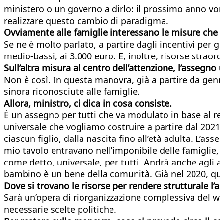
ministero o un governo a dirlo: il prossimo anno vor
realizzare questo cambio di paradigma.
Ovviamente alle famiglie interessano le misure che s
Se ne è molto parlato, a partire dagli incentivi per gl
medio-bassi, ai 3.000 euro. E, inoltre, risorse straord
Sull’altra misura al centro dell’attenzione, l’assegn
Non è così. In questa manovra, già a partire da genn
sinora riconosciute alle famiglie.
Allora, ministro, ci dica in cosa consiste.
È un assegno per tutti che va modulato in base al re
universale che vogliamo costruire a partire dal 202
ciascun figlio, dalla nascita fino all’età adulta. L
mio tavolo entravano nell’imponibile delle famiglie, 
come detto, universale, per tutti. Andrà anche agli aut
bambino è un bene della comunità. Già nel 2020, quin
Dove si trovano le risorse per rendere strutturale l
Sarà un’opera di riorganizzazione complessiva del we
necessarie scelte politiche.