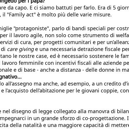
congedo per i papà?
e da capo. E ci siamo battuti per farlo. Era di 5 giorn
 il "Family act" è molto più delle varie misure.
lie "protagoniste", parlo di bandi speciali per costruir
a per il lavoro agile, non solo come strumento di wel
servizi di cura, per progetti comunitari e per un’allea
 di
care giving
e una necessaria detrazione fiscale per
tano le nostre case, ed è necessario sostenere le fa
lavoro femminile con incentivi fiscali alle aziende pe
nale e di base - anche a distanza - delle donne in ma
gnativo...
 all’assegno ma anche, ad esempio, a un credito d’im
o e l’acquisto dell’abitazione per le giovani coppie, co
 nel disegno di legge collegato alla manovra di bil
mpegnarci in un grande sforzo di co-progettazione. Il n
scita della natalità e una maggiore capacità di mettere