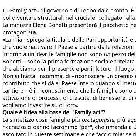
Il «Family act» di governo e di Leopolda è pronto. È
poi diventare strutturali nel cruciale "collegato" alla
La ministra Elena Bonetti presenterà il pacchetto ne
protagonista.
«La mia - spiega la titolare delle Pari opportunità e
che vuole riattivare il Paese a partire dalle relazio
intorno a un’idea: le famiglie non sono
un
pezzo del
Bonetti – sono la prima formazione sociale tutelata 
che abbiamo per il presente e per il futuro, il luogo i
Non si tratta, insomma, di «riconoscere un premio alle
contributo che si dà al Paese intero quando si mette
cantiere – è il riconoscimento che le famiglie son
attivazione di processi, di crescita, di benessere, di
vogliamo investire su di loro».
Quale è l’idea alla base del "Family act"?
La sintetizzo così: famiglie più
protagoniste
, più
eq
ricchezza ci danno l’acronimo "per", che rimanda a un
ascoltato in queste settimane e che faccio mia: se r