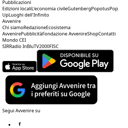
Pubblicazioni
Edizioni locali
L'economia civile
Gutenberg
Popotus
Pop
Up
Luoghi dell'Infinito
Avvenire
Chi siamo
Redazione
Ecosistema
Avvenire
Pubblicità
Fondazione Avvenire
Shop
Contatti
Mondo CEI
SIR
Radio InBlu
TV2000
FISC
Segui Avvenire su