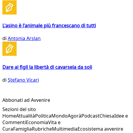
L'asino è l'animale più francescano di tutti
di
Antonia Arslan
Dare ai figli la libertà di cavarsela da soli
di
Stefano Vicari
Abbonati ad Avvenire
Sezioni del sito
Home
Attualità
Politica
Mondo
Agorà
Podcast
Chiesa
Idee e
Commenti
Economia
Vita e
Cura
Famiglia
Rubriche
Multimedia
Ecosistema avvenire