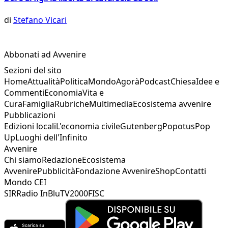
di
Stefano Vicari
Abbonati ad Avvenire
Sezioni del sito
Home
Attualità
Politica
Mondo
Agorà
Podcast
Chiesa
Idee e
Commenti
Economia
Vita e
Cura
Famiglia
Rubriche
Multimedia
Ecosistema avvenire
Pubblicazioni
Edizioni locali
L'economia civile
Gutenberg
Popotus
Pop
Up
Luoghi dell'Infinito
Avvenire
Chi siamo
Redazione
Ecosistema
Avvenire
Pubblicità
Fondazione Avvenire
Shop
Contatti
Mondo CEI
SIR
Radio InBlu
TV2000
FISC