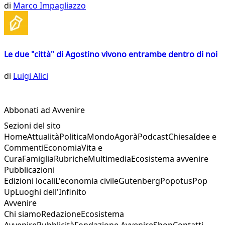
di
Marco Impagliazzo
Le due "città" di Agostino vivono entrambe dentro di noi
di
Luigi Alici
Abbonati ad Avvenire
Sezioni del sito
Home
Attualità
Politica
Mondo
Agorà
Podcast
Chiesa
Idee e
Commenti
Economia
Vita e
Cura
Famiglia
Rubriche
Multimedia
Ecosistema avvenire
Pubblicazioni
Edizioni locali
L'economia civile
Gutenberg
Popotus
Pop
Up
Luoghi dell'Infinito
Avvenire
Chi siamo
Redazione
Ecosistema
Avvenire
Pubblicità
Fondazione Avvenire
Shop
Contatti