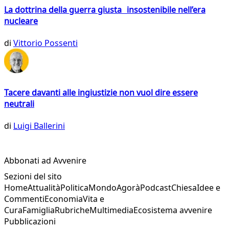
La dottrina della guerra giusta insostenibile nell’era
nucleare
di
Vittorio Possenti
Tacere davanti alle ingiustizie non vuol dire essere
neutrali
di
Luigi Ballerini
Abbonati ad Avvenire
Sezioni del sito
Home
Attualità
Politica
Mondo
Agorà
Podcast
Chiesa
Idee e
Commenti
Economia
Vita e
Cura
Famiglia
Rubriche
Multimedia
Ecosistema avvenire
Pubblicazioni