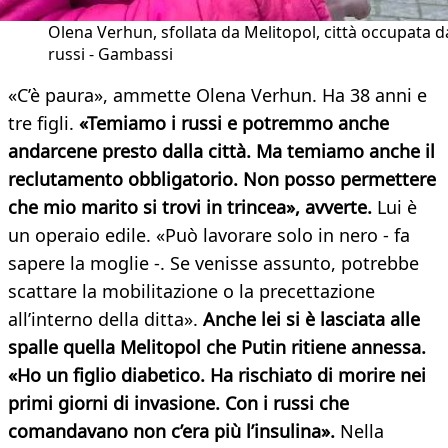
Olena Verhun, sfollata da Melitopol, città occupata d
russi - Gambassi
«C’è paura», ammette Olena Verhun. Ha 38 anni e
tre figli.
«Temiamo i russi e potremmo anche
andarcene presto dalla città. Ma temiamo anche il
reclutamento obbligatorio. Non posso permettere
che mio marito si trovi in trincea», avverte.
Lui è
un operaio edile. «Può lavorare solo in nero - fa
sapere la moglie -. Se venisse assunto, potrebbe
scattare la mobilitazione o la precettazione
all’interno della ditta».
Anche lei si è lasciata alle
spalle quella Melitopol che Putin ritiene annessa.
«Ho un figlio diabetico. Ha rischiato di morire nei
primi giorni di invasione. Con i russi che
comandavano non c’era più l’insulina».
Nella