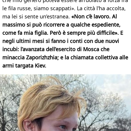
che mio genero poteva essere arruolato a forza fra
le fila russe, siamo scappati». La città l’ha accolta,
ma lei si sente un’estranea.
«Non c’è lavoro. Al
massimo si può ricorrere a qualche espediente,
come fa mia figlia. Però è sempre più difficile». E
negli ultimi mesi si fanno i conti con due nuovi
incubi: l’avanzata dell’esercito di Mosca che
minaccia Zaporizhzhia; e la chiamata collettiva alle
armi targata Kiev.