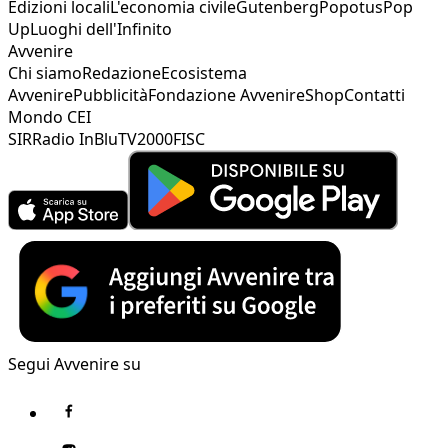
Edizioni locali
L'economia civile
Gutenberg
Popotus
Pop
Up
Luoghi dell'Infinito
Avvenire
Chi siamo
Redazione
Ecosistema
Avvenire
Pubblicità
Fondazione Avvenire
Shop
Contatti
Mondo CEI
SIR
Radio InBlu
TV2000
FISC
Segui Avvenire su