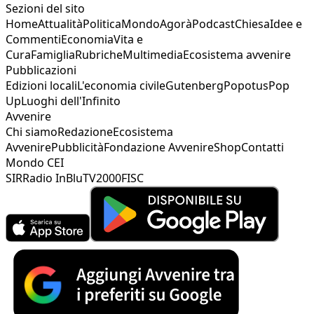
Sezioni del sito
Home
Attualità
Politica
Mondo
Agorà
Podcast
Chiesa
Idee e
Commenti
Economia
Vita e
Cura
Famiglia
Rubriche
Multimedia
Ecosistema avvenire
Pubblicazioni
Edizioni locali
L'economia civile
Gutenberg
Popotus
Pop
Up
Luoghi dell'Infinito
Avvenire
Chi siamo
Redazione
Ecosistema
Avvenire
Pubblicità
Fondazione Avvenire
Shop
Contatti
Mondo CEI
SIR
Radio InBlu
TV2000
FISC