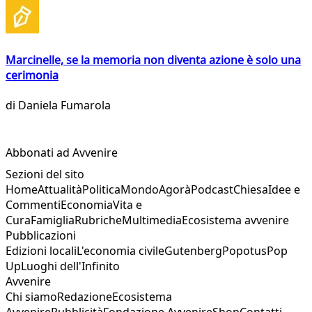
Marcinelle, se la memoria non diventa azione è solo una
cerimonia
di
Daniela Fumarola
Abbonati ad Avvenire
Sezioni del sito
Home
Attualità
Politica
Mondo
Agorà
Podcast
Chiesa
Idee e
Commenti
Economia
Vita e
Cura
Famiglia
Rubriche
Multimedia
Ecosistema avvenire
Pubblicazioni
Edizioni locali
L'economia civile
Gutenberg
Popotus
Pop
Up
Luoghi dell'Infinito
Avvenire
Chi siamo
Redazione
Ecosistema
Avvenire
Pubblicità
Fondazione Avvenire
Shop
Contatti