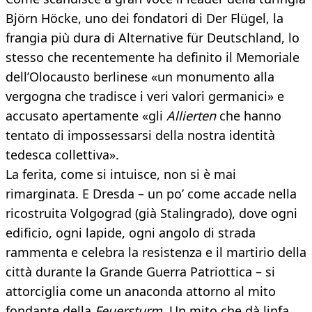
Björn Höcke, uno dei fondatori di Der Flügel, la
frangia più dura di Alternative für Deutschland, lo
stesso che recentemente ha definito il Memoriale
dell’Olocausto berlinese «un monumento alla
vergogna che tradisce i veri valori germanici» e
accusato apertamente «gli
Allierten
che hanno
tentato di impossessarsi della nostra identità
tedesca collettiva».
La ferita, come si intuisce, non si è mai
rimarginata. E Dresda – un po’ come accade nella
ricostruita Volgograd (già Stalingrado), dove ogni
edificio, ogni lapide, ogni angolo di strada
rammenta e celebra la resistenza e il martirio della
città durante la Grande Guerra Patriottica – si
attorciglia come un anaconda attorno al mito
fondante della
Feuersturm
. Un mito che dà linfa