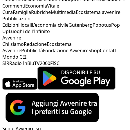
Commenti
Economia
Vita e
Cura
Famiglia
Rubriche
Multimedia
Ecosistema avvenire
Pubblicazioni
Edizioni locali
L'economia civile
Gutenberg
Popotus
Pop
Up
Luoghi dell'Infinito
Avvenire
Chi siamo
Redazione
Ecosistema
Avvenire
Pubblicità
Fondazione Avvenire
Shop
Contatti
Mondo CEI
SIR
Radio InBlu
TV2000
FISC
Segui Avvenire su