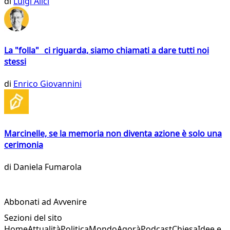
di
Luigi Alici
La "folla" ci riguarda, siamo chiamati a dare tutti noi
stessi
di
Enrico Giovannini
Marcinelle, se la memoria non diventa azione è solo una
cerimonia
di
Daniela Fumarola
Abbonati ad Avvenire
Sezioni del sito
Home
Attualità
Politica
Mondo
Agorà
Podcast
Chiesa
Idee e