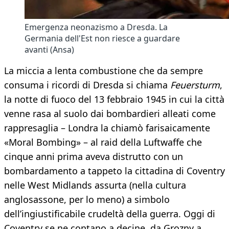
Emergenza neonazismo a Dresda. La
Germania dell'Est non riesce a guardare
avanti (Ansa)
La miccia a lenta combustione che da sempre
consuma i ricordi di Dresda si chiama
Feuersturm
,
la notte di fuoco del 13 febbraio 1945 in cui la città
venne rasa al suolo dai bombardieri alleati come
rappresaglia – Londra la chiamò farisaicamente
«Moral Bombing» – al raid della Luftwaffe che
cinque anni prima aveva distrutto con un
bombardamento a tappeto la cittadina di Coventry
nelle West Midlands assurta (nella cultura
anglosassone, per lo meno) a simbolo
dell’ingiustificabile crudeltà della guerra. Oggi di
Coventry se ne contano a decine, da Grozny a