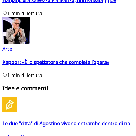
Hadjadj: «La salvezza è alleanza, non salvataggio»
1 min di lettura
Arte
Kapoor: «È lo spettatore che completa l’opera»
1 min di lettura
Idee e commenti
Le due "città" di Agostino vivono entrambe dentro di noi