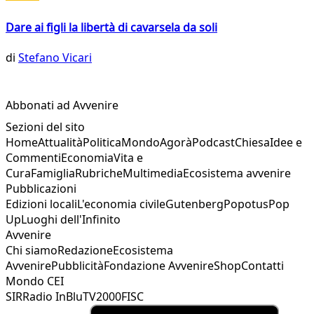
Dare ai figli la libertà di cavarsela da soli
di
Stefano Vicari
Abbonati ad Avvenire
Sezioni del sito
Home
Attualità
Politica
Mondo
Agorà
Podcast
Chiesa
Idee e
Commenti
Economia
Vita e
Cura
Famiglia
Rubriche
Multimedia
Ecosistema avvenire
Pubblicazioni
Edizioni locali
L'economia civile
Gutenberg
Popotus
Pop
Up
Luoghi dell'Infinito
Avvenire
Chi siamo
Redazione
Ecosistema
Avvenire
Pubblicità
Fondazione Avvenire
Shop
Contatti
Mondo CEI
SIR
Radio InBlu
TV2000
FISC