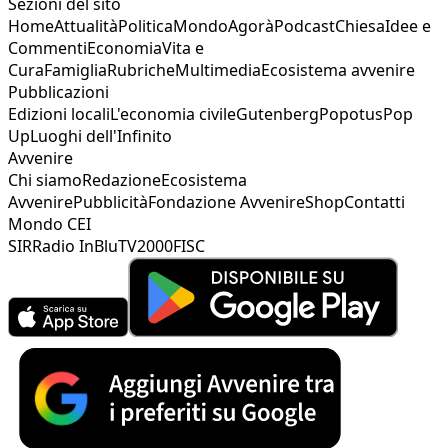
Sezioni del sito
Home
Attualità
Politica
Mondo
Agorà
Podcast
Chiesa
Idee e
Commenti
Economia
Vita e
Cura
Famiglia
Rubriche
Multimedia
Ecosistema avvenire
Pubblicazioni
Edizioni locali
L'economia civile
Gutenberg
Popotus
Pop
Up
Luoghi dell'Infinito
Avvenire
Chi siamo
Redazione
Ecosistema
Avvenire
Pubblicità
Fondazione Avvenire
Shop
Contatti
Mondo CEI
SIR
Radio InBlu
TV2000
FISC