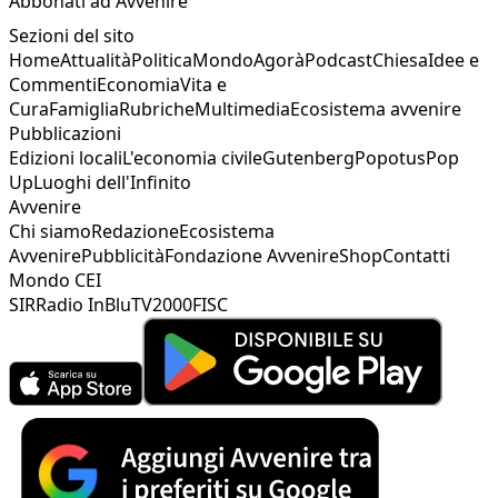
Abbonati ad Avvenire
Sezioni del sito
Home
Attualità
Politica
Mondo
Agorà
Podcast
Chiesa
Idee e
Commenti
Economia
Vita e
Cura
Famiglia
Rubriche
Multimedia
Ecosistema avvenire
Pubblicazioni
Edizioni locali
L'economia civile
Gutenberg
Popotus
Pop
Up
Luoghi dell'Infinito
Avvenire
Chi siamo
Redazione
Ecosistema
Avvenire
Pubblicità
Fondazione Avvenire
Shop
Contatti
Mondo CEI
SIR
Radio InBlu
TV2000
FISC