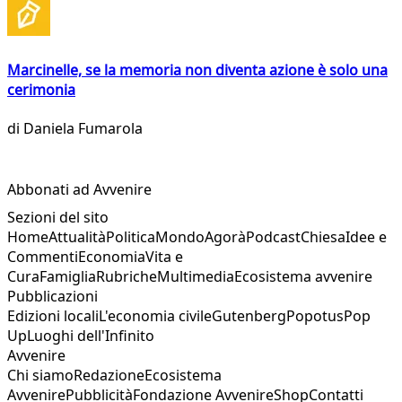
Marcinelle, se la memoria non diventa azione è solo una
cerimonia
di
Daniela Fumarola
Abbonati ad Avvenire
Sezioni del sito
Home
Attualità
Politica
Mondo
Agorà
Podcast
Chiesa
Idee e
Commenti
Economia
Vita e
Cura
Famiglia
Rubriche
Multimedia
Ecosistema avvenire
Pubblicazioni
Edizioni locali
L'economia civile
Gutenberg
Popotus
Pop
Up
Luoghi dell'Infinito
Avvenire
Chi siamo
Redazione
Ecosistema
Avvenire
Pubblicità
Fondazione Avvenire
Shop
Contatti