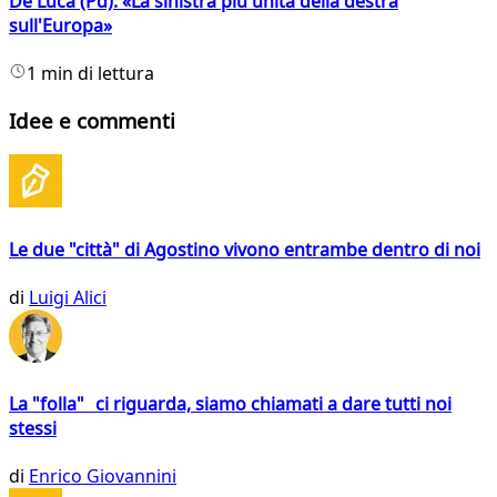
De Luca (Pd): «La sinistra più unita della destra
sull'Europa»
1 min di lettura
Idee e commenti
Le due "città" di Agostino vivono entrambe dentro di noi
di
Luigi Alici
La "folla" ci riguarda, siamo chiamati a dare tutti noi
stessi
di
Enrico Giovannini