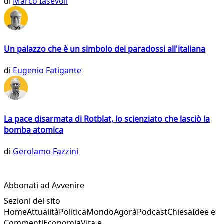
di
Marco Iasevoli
Un palazzo che è un simbolo dei paradossi all'italiana
di
Eugenio Fatigante
La pace disarmata di Rotblat, lo scienziato che lasciò la
bomba atomica
di
Gerolamo Fazzini
Abbonati ad Avvenire
Sezioni del sito
Home
Attualità
Politica
Mondo
Agorà
Podcast
Chiesa
Idee e
Commenti
Economia
Vita e