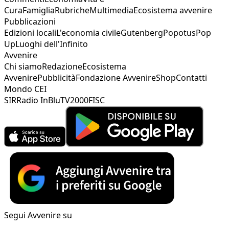
Cura
Famiglia
Rubriche
Multimedia
Ecosistema avvenire
Pubblicazioni
Edizioni locali
L'economia civile
Gutenberg
Popotus
Pop
Up
Luoghi dell'Infinito
Avvenire
Chi siamo
Redazione
Ecosistema
Avvenire
Pubblicità
Fondazione Avvenire
Shop
Contatti
Mondo CEI
SIR
Radio InBlu
TV2000
FISC
Segui Avvenire su