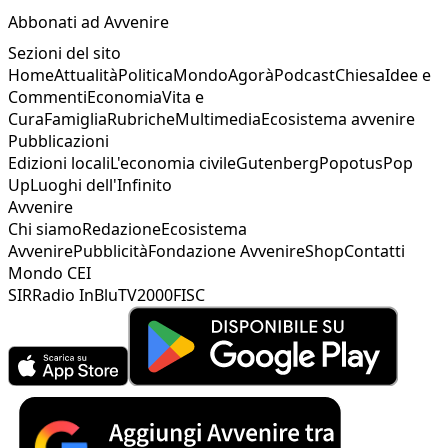
Abbonati ad Avvenire
Sezioni del sito
Home
Attualità
Politica
Mondo
Agorà
Podcast
Chiesa
Idee e
Commenti
Economia
Vita e
Cura
Famiglia
Rubriche
Multimedia
Ecosistema avvenire
Pubblicazioni
Edizioni locali
L'economia civile
Gutenberg
Popotus
Pop
Up
Luoghi dell'Infinito
Avvenire
Chi siamo
Redazione
Ecosistema
Avvenire
Pubblicità
Fondazione Avvenire
Shop
Contatti
Mondo CEI
SIR
Radio InBlu
TV2000
FISC