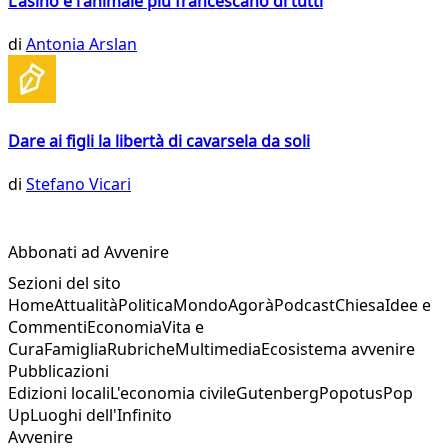
L'asino è l'animale più francescano di tutti
di
Antonia Arslan
Dare ai figli la libertà di cavarsela da soli
di
Stefano Vicari
Abbonati ad Avvenire
Sezioni del sito
Home
Attualità
Politica
Mondo
Agorà
Podcast
Chiesa
Idee e
Commenti
Economia
Vita e
Cura
Famiglia
Rubriche
Multimedia
Ecosistema avvenire
Pubblicazioni
Edizioni locali
L'economia civile
Gutenberg
Popotus
Pop
Up
Luoghi dell'Infinito
Avvenire