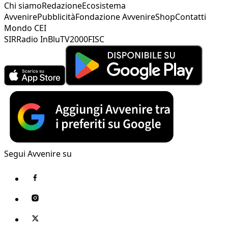
Chi siamo
Redazione
Ecosistema
Avvenire
Pubblicità
Fondazione Avvenire
Shop
Contatti
Mondo CEI
SIR
Radio InBlu
TV2000
FISC
Segui Avvenire su